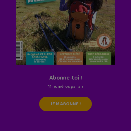
Abonne-toi !
11 numéros par an
JE M'ABONNE !