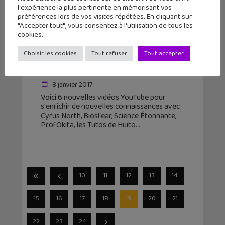
l'expérience la plus pertinente en mémorisant vos
préférences lors de vos visites répétées. En cliquant sur
"Accepter tout", vous consentez à l'utilisation de tous les
cookies.
Apprendre avec YouTube #11 : les 6
Choisir les cookies
Tout refuser
Tout accepter
vidéos de la semaine avec Cyrus
North, ProfOkita, Scien...
8 janvier 2017
Voici 6 nouvelles vidéos YouTube pour
s'enrichir de nouvelles connaissances avec
Cyrus North, Biosfear, Science Étonnante,
ProfOkita, les Tutos de Huito
10
11
12
13
14
15
16
17
18
19
20
21
22
23
24