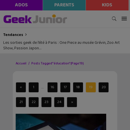
ADOS
PARENTS
KIDS
Tendances
Les sorties geek de l’été à Paris : One Piece au musée Grévin, Zoo Art
Show, Passion Japon…
Accueil
Posts Tagged "éducation"
(Page 19)
...
«
1
16
17
18
19
20
21
22
23
24
»