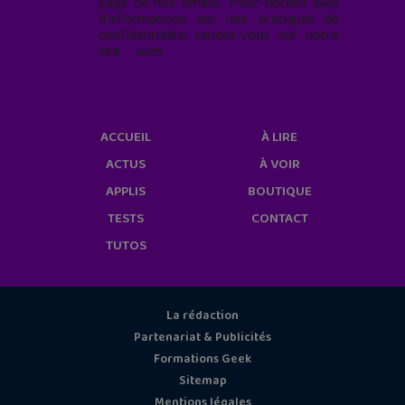
page de nos emails. Pour obtenir plus
d'informations sur nos pratiques de
confidentialité, rendez-vous sur notre
site web
geekjunior.fr/informations-
cookies/
ACCUEIL
À LIRE
ACTUS
À VOIR
APPLIS
BOUTIQUE
TESTS
CONTACT
TUTOS
La rédaction
Partenariat & Publicités
Formations Geek
Sitemap
Mentions légales