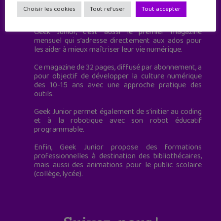
Geek Junior est le premier site de culture numérique
Choisir les cookies
Tout refuser
Tout accepter
à destination des adolescents.
Geek Junior, c’est aussi le premier magazine
mensuel qui s’adresse directement aux ados pour
les aider à mieux maîtriser leur vie numérique.
Ce magazine de 32 pages, diffusé par abonnement, a
pour objectif de développer la culture numérique
des 10-15 ans avec une approche pratique des
outils.
Geek Junior permet également de s'initier au coding
et à la robotique avec son robot éducatif
programmable.
Enfin, Geek Junior propose des formations
professionnelles à destination des bibliothécaires,
mais aussi des animations pour le public scolaire
(collège, lycée).