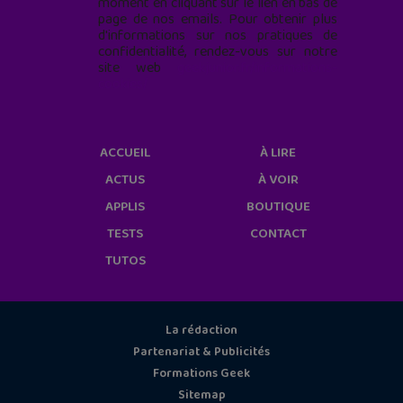
moment en cliquant sur le lien en bas de
page de nos emails. Pour obtenir plus
d'informations sur nos pratiques de
confidentialité, rendez-vous sur notre
site web
geekjunior.fr/informations-
cookies/
ACCUEIL
À LIRE
ACTUS
À VOIR
APPLIS
BOUTIQUE
TESTS
CONTACT
TUTOS
La rédaction
Partenariat & Publicités
Formations Geek
Sitemap