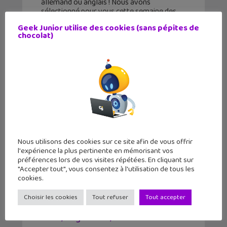
allemand ou anglais ! Nous avons
sélectionné pour vous cette semaine des
vidéos des
Geek Junior utilise des cookies (sans pépites de
chocolat)
Nous utilisons des cookies sur ce site afin de vous offrir
l'expérience la plus pertinente en mémorisant vos
préférences lors de vos visites répétées. En cliquant sur
"Accepter tout", vous consentez à l'utilisation de tous les
cookies.
Apprendre avec YouTube #173 : Les
Choisir les cookies
Tout refuser
Tout accepter
tutos de Huito, Norbert explique
nous, Hugo Lisoir, Scie...