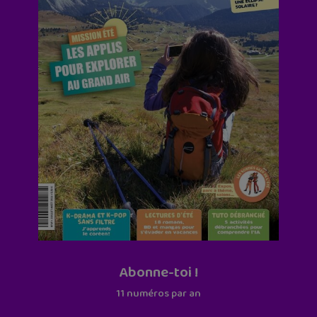
Abonne-toi !
11 numéros par an