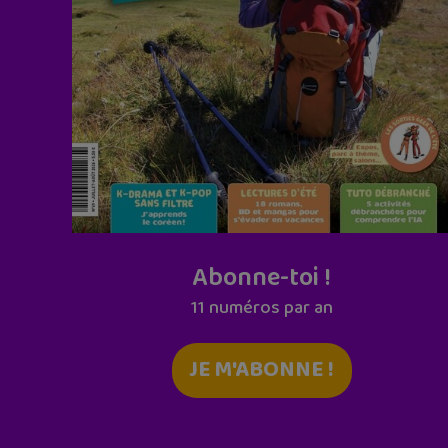
Abonne-toi !
11 numéros par an
JE M'ABONNE !