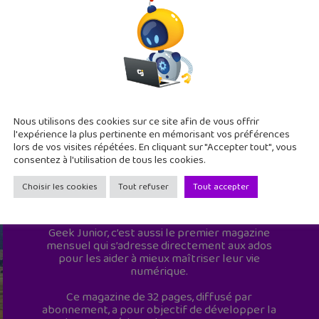
Nous utilisons des cookies sur ce site afin de vous offrir
l'expérience la plus pertinente en mémorisant vos préférences
lors de vos visites répétées. En cliquant sur "Accepter tout", vous
consentez à l'utilisation de tous les cookies.
Choisir les cookies
Tout refuser
Tout accepter
Geek Junior est le premier site de culture
numérique à destination des adolescents.
Geek Junior, c’est aussi le premier magazine
mensuel qui s’adresse directement aux ados
pour les aider à mieux maîtriser leur vie
numérique.
Ce magazine de 32 pages, diffusé par
abonnement, a pour objectif de développer la