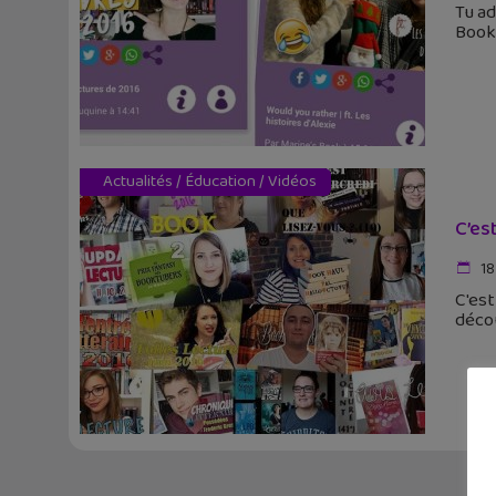
Tu ad
Bookt
Actualités
/
Éducation
/
Vidéos
C’es
18
C'est
décou