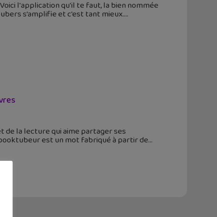
oici l'application qu'il te faut, la bien nommée
ers s’amplifie et c'est tant mieux.
ivres
t de la lecture qui aime partager ses
booktubeur est un mot fabriqué à partir de