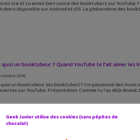
ores lire et tu aimes bien suivre des booktubers sur YouTube ? V
ubers disponible sur Android et iOS. Le phénomène des booktub
t quoi un booktubeur ? Quand YouTube te fait aimer les l
 octobre 2016
 quoi un booktubeur (ou booktuber) ? Un passionné des livres e
vertes sur YouTube. Présentation. Comme tu l'as déjà deviné, 
Geek Junior utilise des cookies (sans pépites de
chocolat)