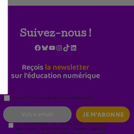
Suivez-nous !
Facebook
Bluesky
YouTube
Instagram
TikTok
LinkedIn
Reçois
la newsletter
sur l'éducation numérique
Parentalité numérique (le lundi matin)
En soumettant ce formulaire, j’accepte
que les informations saisies soient