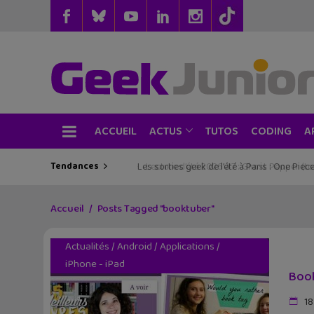
ACCUEIL
TUTOS
CODING
ACTUS
A
Tendances
Les sorties geek de l’été à Paris : One Pie
Accueil
Posts Tagged "booktuber"
Actualités
/
Android
/
Applications
/
iPhone - iPad
Book
18