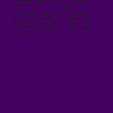
exploitées* dans le cadre de ma demande
de contact.
Vous pouvez vous désabonner à tout
moment en cliquant sur le lien en bas de
page de nos emails. Pour obtenir plus
d'informations sur nos pratiques de
confidentialité, rendez-vous sur notre
site web
geekjunior.fr/informations-
cookies/