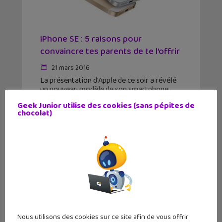
iPhone SE : 5 raisons pour
convaincre tes parents de te l’offrir
21 mars 2016
La présentation d'Apple de ce soir a révélé
un nouveau modèle de son smartphone
vedette, le iPhone SE. Moins cher, plus petit,
Geek Junior utilise des cookies (sans pépites de
il a pourtant tout d'un grand. A toi de
chocolat)
convaincre tes parents de
Nous utilisons des cookies sur ce site afin de vous offrir