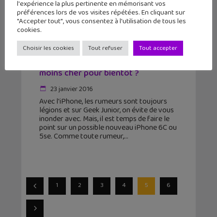
l'expérience la plus pertinente en mémorisant vos
préférences lors de vos visites répétées. En cliquant sur
"Accepter tout", vous consentez à l'utilisation de tous les
cookies.
Choisir les cookies
Tout refuser
Tout accepter
Un iPhone 5se de 4 pouces et
moins cher pour bientôt ?
23 janvier 2016
Avec l'iPhone, les rumeurs sont toujours
légions et sur Geek Junior, on évite de vous
inonder avec. Mais, il est temps de faire le
point sur un possible nouveau iPhone 6C ou
5se. Comme toute rumeur,
1
2
3
4
5
6