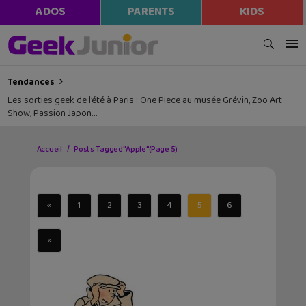
ADOS
PARENTS
KIDS
Tendances
Les sorties geek de l’été à Paris : One Piece au musée Grévin, Zoo Art
Show, Passion Japon…
Accueil
Posts Tagged "Apple"
(Page 5)
«
1
2
3
4
5
6
»