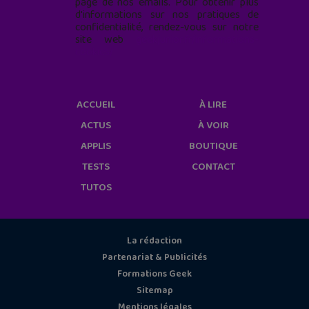
page de nos emails. Pour obtenir plus
d'informations sur nos pratiques de
confidentialité, rendez-vous sur notre
site web
geekjunior.fr/informations-
cookies/
ACCUEIL
À LIRE
ACTUS
À VOIR
APPLIS
BOUTIQUE
TESTS
CONTACT
TUTOS
La rédaction
Partenariat & Publicités
Formations Geek
Sitemap
Mentions légales