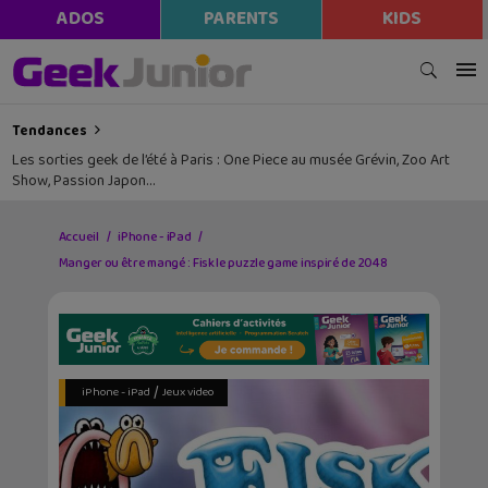
ADOS
PARENTS
KIDS
Tendances
Les sorties geek de l’été à Paris : One Piece au musée Grévin, Zoo Art
Show, Passion Japon…
Accueil
iPhone - iPad
Manger ou être mangé : Fisk le puzzle game inspiré de 2048
/
iPhone - iPad
Jeux video