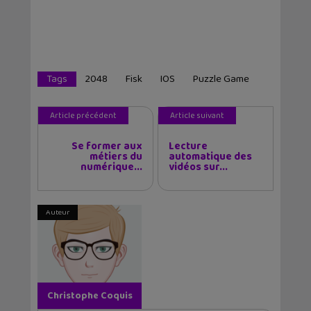
Tags
2048
Fisk
IOS
Puzzle Game
Article précédent
Article suivant
Se former aux
Lecture
métiers du
automatique des
numérique...
vidéos sur...
Auteur
Christophe Coquis