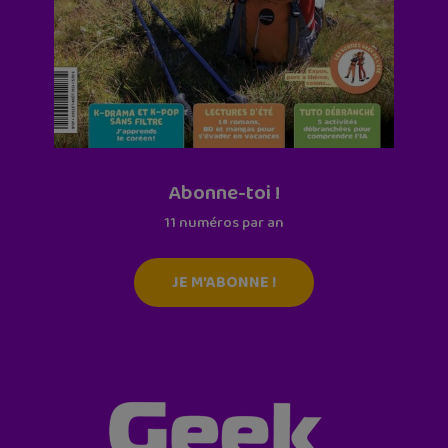
Abonne-toi !
11 numéros par an
JE M'ABONNE !