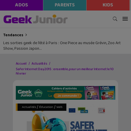
ADOS
PARENTS
KIDS
Tendances
Les sorties geek de l’été à Paris : One Piece au musée Grévin, Zoo Art
Show, Passion Japon…
Accueil
Actualités
Safer Internet Day 2015 : ensemble, pour un meilleur Internet le 10
février
/
/
Actualités
Éducation
Web