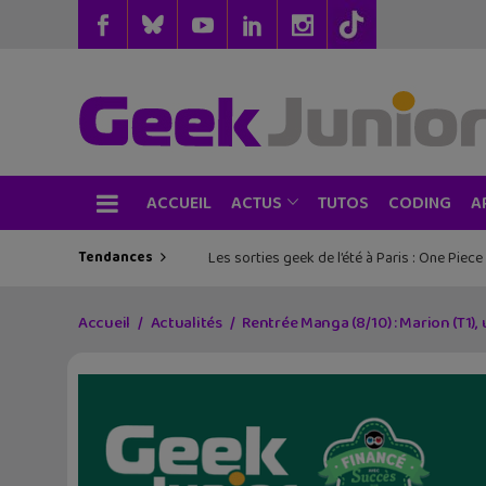
ACCUEIL
TUTOS
CODING
ACTUS
A
Tendances
Les sorties geek de l’été à Paris : One Pie
Accueil
Actualités
Rentrée Manga (8/10) : Marion (T1),