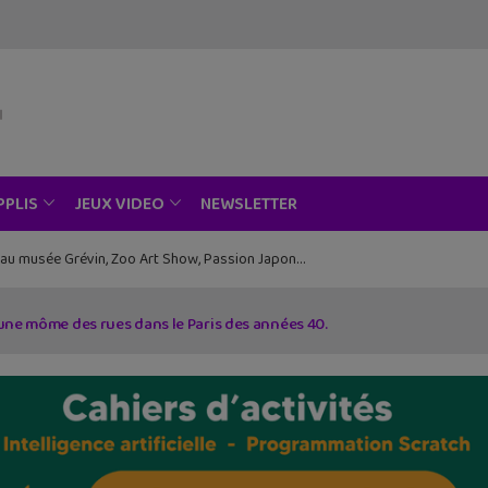
NEWSLETTER
PPLIS
JEUX VIDEO
ce au musée Grévin, Zoo Art Show, Passion Japon…
 une môme des rues dans le Paris des années 40.