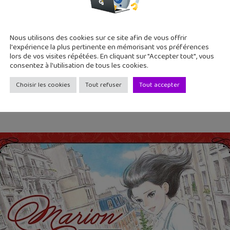
 Elle est à la tête d’un groupe d’enfants qu’elle aide à voler su
i passe près d’elle l’entend chanter. Subjugué par sa voix, il sou
rminé et il insiste : il s’appelle Aaron Rosenberg et il est com
Nous utilisons des cookies sur ce site afin de vous offrir
 il n’a pas encore trouvé de chanteuse pour interpréter le rôle 
l'expérience la plus pertinente en mémorisant vos préférences
lors de vos visites répétées. En cliquant sur "Accepter tout", vous
s cette dernière refuse catégoriquement. Comment pourra-t-il l
consentez à l'utilisation de tous les cookies.
Choisir les cookies
Tout refuser
Tout accepter