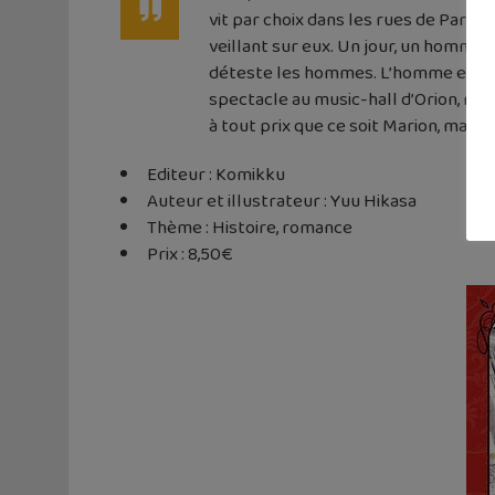
vit par choix dans les rues de Paris.
veillant sur eux. Un jour, un homme qu
déteste les hommes. L’homme est déte
spectacle au music-hall d’Orion, mais
à tout prix que ce soit Marion, mai
Editeur : Komikku
Auteur et illustrateur : Yuu Hikasa
Thème : Histoire, romance
Prix : 8,50€