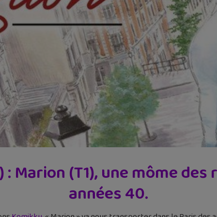
 : Marion (T1), une môme des r
années 40.
ions
Komikku
. « Marion » va nous transporter dans le Paris des 