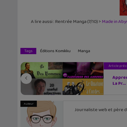
A lire aussi :
Rentrée Manga (7/10) >
Made in Aby
Tags
Éditions Komikku
Manga
Article pré
Appren
La Pr...
Auteur
Journaliste web et père de