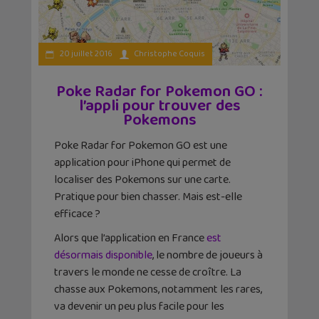
20 juillet 2016
Christophe Coquis
Poke Radar for Pokemon GO :
l’appli pour trouver des
Pokemons
Poke Radar for Pokemon GO est une
application pour iPhone qui permet de
localiser des Pokemons sur une carte.
Pratique pour bien chasser. Mais est-elle
efficace ?
Alors que l’application en France
est
désormais disponible
, le nombre de joueurs à
travers le monde ne cesse de croître. La
chasse aux Pokemons, notamment les rares,
va devenir un peu plus facile pour les