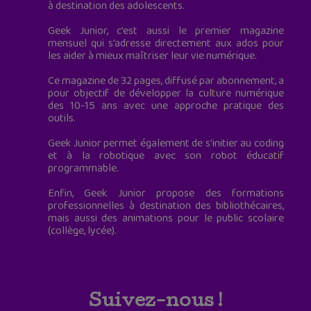
à destination des adolescents.
Geek Junior, c’est aussi le premier magazine
mensuel qui s’adresse directement aux ados pour
les aider à mieux maîtriser leur vie numérique.
Ce magazine de 32 pages, diffusé par abonnement, a
pour objectif de développer la culture numérique
des 10-15 ans avec une approche pratique des
outils.
Geek Junior permet également de s'initier au coding
et à la robotique avec son robot éducatif
programmable.
Enfin, Geek Junior propose des formations
professionnelles à destination des bibliothécaires,
mais aussi des animations pour le public scolaire
(collège, lycée).
Suivez-nous !