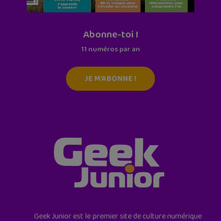
Abonne-toi !
11 numéros par an
JE M'ABONNE !
Geek Junior est le premier site de culture numérique