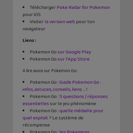
Télécharger
Poke Radar for Pokemon
pour iOS
Visiter
la version web
pour ton
navigateur
Liens :
Pokemon Go
sur Google Play
Pokemon Go
sur l’App Store
A lire aussi sur Pokemon Go:
Pokemon Go :
Guide Pokemon Go :
infos, astuces, conseils, liens …
!
Pokemon Go :
5 questions / réponses
essentielles
sur le jeu phénomène
Pokemon Go :
quelle médaille pour
quel exploit ?
Le système de
récompense
Pokemon Go :
les Pokemons