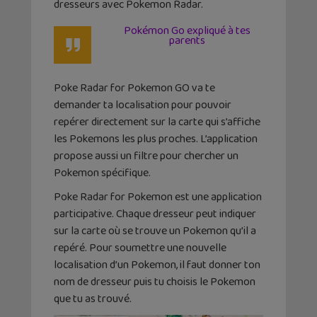
dresseurs avec Pokemon Radar.
Pokémon Go expliqué à tes
parents
Poke Radar for Pokemon GO va te
demander ta localisation pour pouvoir
repérer directement sur la carte qui s’affiche
les Pokemons les plus proches. L’application
propose aussi un filtre pour chercher un
Pokemon spécifique.
Poke Radar for Pokemon est une application
participative. Chaque dresseur peut indiquer
sur la carte où se trouve un Pokemon qu’il a
repéré. Pour soumettre une nouvelle
localisation d’un Pokemon, il faut donner ton
nom de dresseur puis tu choisis le Pokemon
que tu as trouvé.