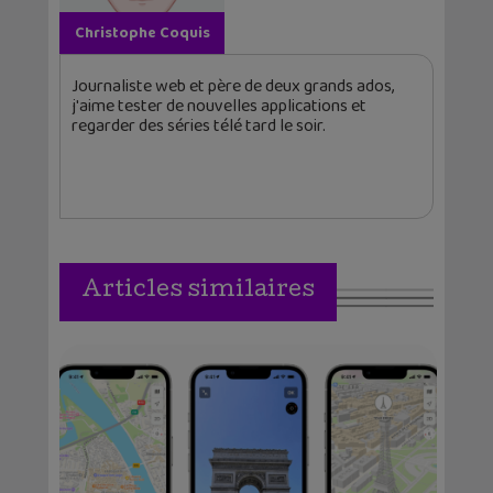
Christophe Coquis
Journaliste web et père de deux grands ados,
j'aime tester de nouvelles applications et
regarder des séries télé tard le soir.
Articles similaires