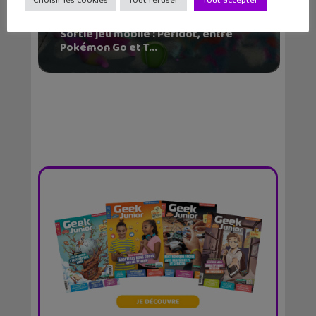
Choisir les cookies
Tout refuser
Tout accepter
Sortie jeu mobile : Peridot, entre
Pokémon Go et T...