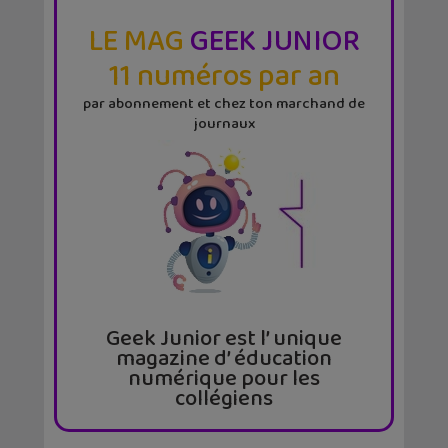
LE MAG
GEEK JUNIOR
11 numéros par an
par abonnement et chez ton marchand de
journaux
Geek Junior est l’ unique
magazine d’ éducation
numérique pour les
collégiens