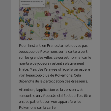
Pour l’instant, en France, tu ne trouves pas
beaucoup de Pokemons sur la carte, à part
sur les grandes villes, ce qui est normal car le
nombre de joueurs restent relativement
limité. Mais dès l’arrivée officielle, on espère
voir beaucoup plus de Pokemons. Cela
dépendra de la participation des dresseurs.
Attention, l’application et la version web
rencontre un vif succès et il faut parfois être
un peu patient pour voir apparaître les
Pokemons sur la carte.