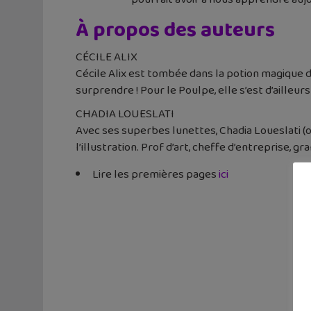
À propos des auteurs
CÉCILE ALIX
Cécile Alix est tombée dans la potion magique de 
surprendre ! Pour le Poulpe, elle s’est d’ailleur
CHADIA LOUESLATI
Avec ses superbes lunettes, Chadia Loueslati (ou
l’illustration. Prof d’art, cheffe d’entreprise, gra
Lire les premières pages
ici