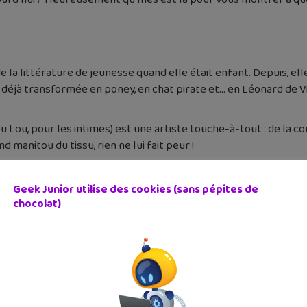
la littérature de jeunesse quand elle était enfant. Depuis, elle 
s déjà transformée en poney, en chat pirate et… en Léonard de Vi
 Lou, pour les intimes) est une artiste touche-à-tout : de la co
nd manitou du tissu, rien ne lui fait peur !
Geek Junior utilise des cookies (sans pépites de
chocolat)