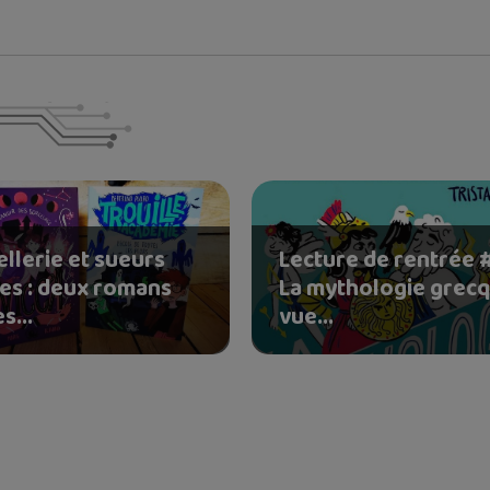
Lecture de rentrée #
llerie et sueurs
La mythologie grecq
des : deux romans
vue...
s...