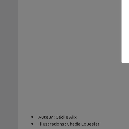
Auteur : Cécile Alix
Illustrations : Chadia Loueslati