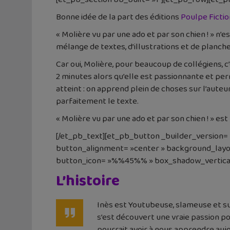
Bonne idée de la part des éditions
Poulpe Ficti
« Molière vu par une ado et par son chien ! » n
mélange de textes, d’illustrations et de planche
Car oui, Molière, pour beaucoup de collégiens, c’
2 minutes alors qu’elle est passionnante et per
atteint : on apprend plein de choses sur l’aute
parfaitement le texte.
« Molière vu par une ado et par son chien ! » est
[/et_pb_text][et_pb_button _builder_version=
button_alignment= »center » background_layo
button_icon= »%%45%% » box_shadow_vertical= 
L’histoire
Inès est Youtubeuse, slameuse et sur
s’est découvert une vraie passion po
pourrait avoir à nous apprendre aujo