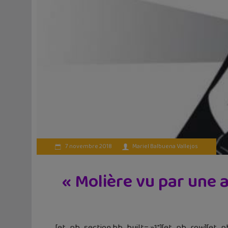
7 novembre 2018
Mariel Balbuena Vallejos
« Molière vu par une 
[et_pb_section bb_built= »1″][et_pb_row][et_p