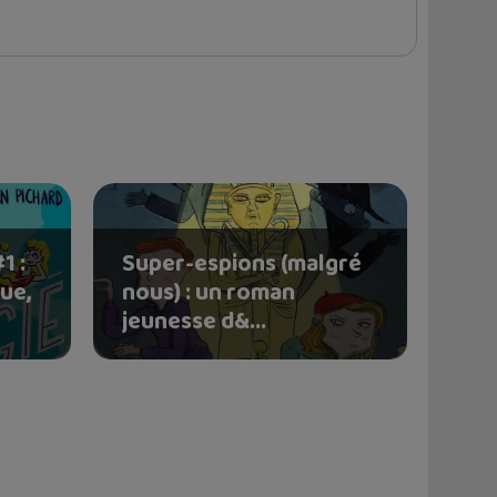
1 :
Super-espions (malgré
ue,
nous) : un roman
jeunesse d&...