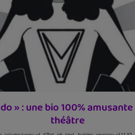
ado » : une bio 100% amusante
théâtre
b_column type= »4_4″][et_pb_text _builder_version= »3.17.3″]