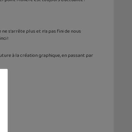
ne s’arrête plus et n’a pas fini de nous
nci !
uture à la création graphique, en passant par