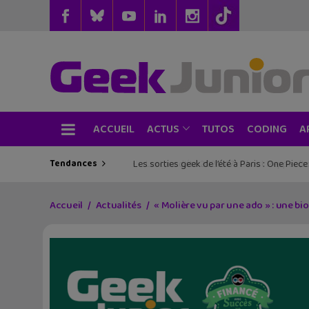
ACCUEIL
TUTOS
CODING
ACTUS
A
Tendances
Les sorties geek de l’été à Paris : One Pie
Accueil
Actualités
« Molière vu par une ado » : une b