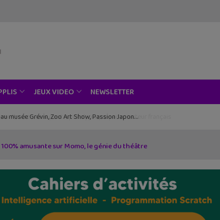
NEWSLETTER
PPLIS
JEUX VIDEO
ce au musée Grévin, Zoo Art Show, Passion Japon…
io 100% amusante sur Momo, le génie du théâtre