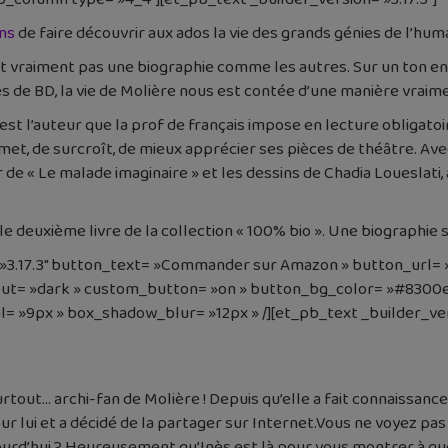
ons
de faire découvrir aux ados la vie des grands génies de l’hum
’est vraiment pas une biographie comme les autres. Sur un ton e
s de BD, la vie de Molière nous est contée d’une manière vraime
est l’auteur que la prof de français impose en lecture obligatoir
met, de surcroît, de mieux apprécier ses pièces de théâtre. Ave
ur de « Le malade imaginaire » et les dessins de Chadia Louesl
 le deuxième livre de la collection « 100% bio ». Une biographie s
 »3.17.3″ button_text= »Commander sur Amazon » button_url=
ut= »dark » custom_button= »on » button_bg_color= »#8300e
»9px » box_shadow_blur= »12px » /][et_pb_text _builder_vers
tout… archi-fan de Molière ! Depuis qu’elle a fait connaissance
ur lui et a décidé de la partager sur Internet.Vous ne voyez pas
urd’hui ? Heureusement qu’Inès est là pour vous montrer à quel