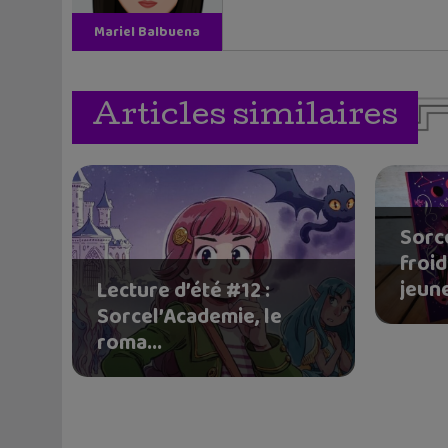
Mariel Balbuena
Vallejos
Articles similaires
Sorce
froi
jeune
Lecture d’été #12 :
Sorcel’Academie, le
roma...