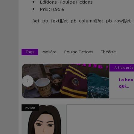
Editions : Poulpe Fictions
Prix : 11,95 €
[/et_pb_text][/et_pb_column][/et_pb_row][/et
Tags
Molière
Poulpe Fictions
Théâtre
Article pré
La box 
qui...
Auteur