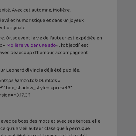
anité. Avec cet automne, Molière.
nlevé et humoristique et dans un joyeux
nt originale.
e. Or, souvent la vie de l’auteur est expédiée en
c «
Molière vu par une ado
« , l’objectif est
ati, avec beaucoup d’humour, accompagnent
ur Leonard di Vinci a déjà été publiée.
 »https://amzn.to/2D6mCds »
9″ box_shadow_style= »preset3″
ion= »3.17.3″]
 avec ce boss des mots et avec ses textes, elle
 ce qu’un vieil auteur classique à perruque
 point Molière est toujours d’actualité !