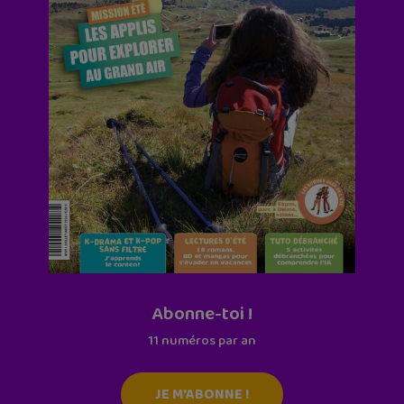
Abonne-toi !
11 numéros par an
JE M'ABONNE !