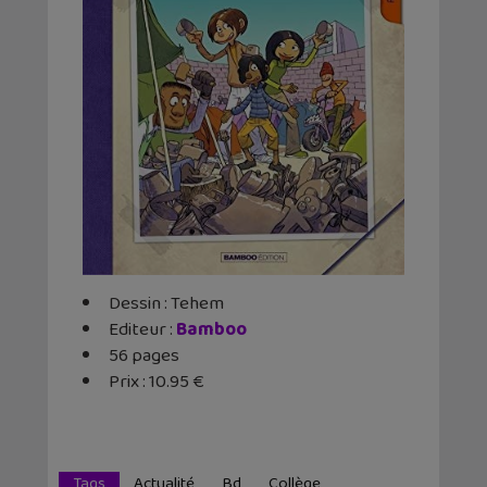
Dessin : Tehem
Editeur :
Bamboo
56 pages
Prix : 10.95 €
Tags
Actualité
Bd
Collège