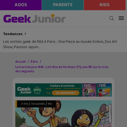
ADOS
PARENTS
KIDS
Tendances
Les sorties geek de l’été à Paris : One Piece au musée Grévin, Zoo Art
Show, Passion Japon…
Accueil
À lire
Lecture du jour #46 : Le trône de fer blanc (T1), une BD sur la crise
des migrants
/
/
À lire
Actualités
BD