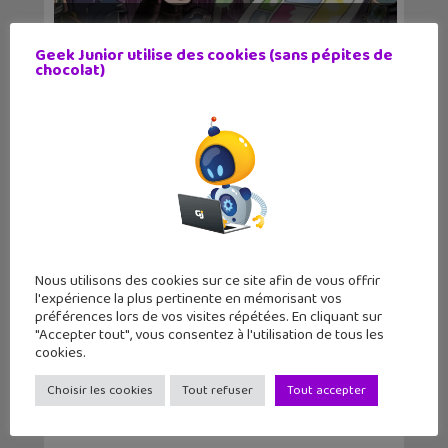
48H BD : quand la bande dessinée fait
la fête les...
Geek Junior utilise des cookies (sans pépites de
chocolat)
Nous utilisons des cookies sur ce site afin de vous offrir
l'expérience la plus pertinente en mémorisant vos
préférences lors de vos visites répétées. En cliquant sur
Cap sur la spécialité NSI : ce qu’il faut
"Accepter tout", vous consentez à l'utilisation de tous les
savoir a...
cookies.
Choisir les cookies
Tout refuser
Tout accepter