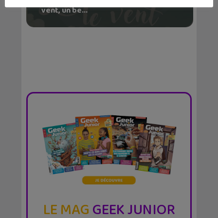
Lecture d’été 2026 #6 : Là où danse le
vent, un be...
LE MAG
GEEK JUNIOR