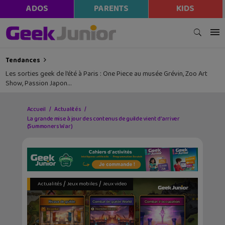
ADOS
PARENTS
KIDS
Tendances
Les sorties geek de l’été à Paris : One Piece au musée Grévin, Zoo Art
Show, Passion Japon…
Accueil
Actualités
La grande mise à jour des contenus de guilde vient d’arriver
(Summoners War)
/
/
Actualités
Jeux mobiles
Jeux video