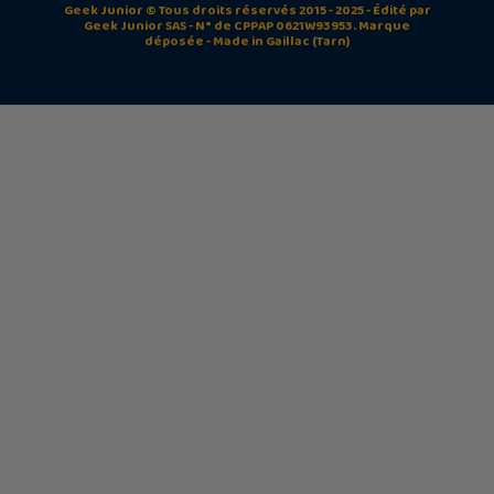
Geek Junior © Tous droits réservés 2015 - 2025 - Édité par
Geek Junior SAS - N° de CPPAP 0621W93953. Marque
déposée - Made in Gaillac (Tarn)