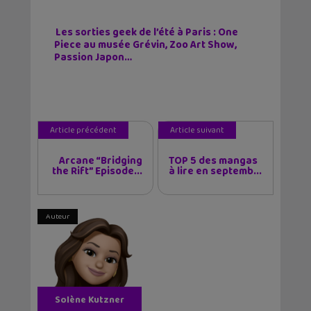
Les sorties geek de l’été à Paris : One
Piece au musée Grévin, Zoo Art Show,
Passion Japon…
Article précédent
Article suivant
Arcane “Bridging
TOP 5 des mangas
the Rift” Episode...
à lire en septemb...
Auteur
Solène Kutzner