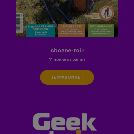
Abonne-toi !
11 numéros par an
JE M'ABONNE !