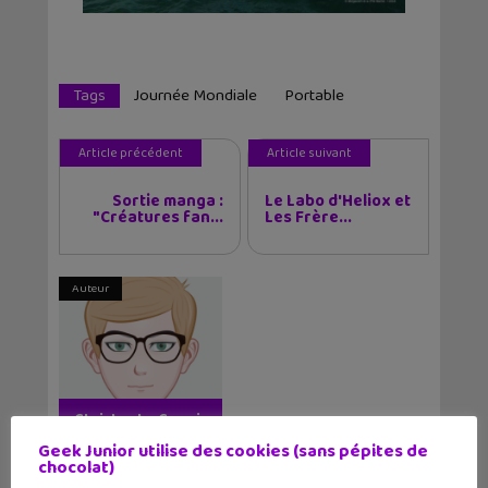
Tags
Journée Mondiale
Portable
Article précédent
Article suivant
Sortie manga :
Le Labo d'Heliox et
"Créatures fan...
Les Frère...
Auteur
Christophe Coquis
Geek Junior utilise des cookies (sans pépites de
chocolat)
Journaliste web et père de deux grands ados,