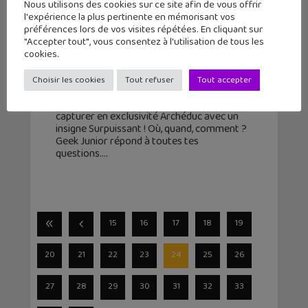
Nous utilisons des cookies sur ce site afin de vous offrir
l'expérience la plus pertinente en mémorisant vos
Un événement spécial pour attraper
préférences lors de vos visites répétées. En cliquant sur
"Accepter tout", vous consentez à l'utilisation de tous les
Archéduc dans Pokémon Écarlate
cookies.
et Violet ! (raid Téracr...
Choisir les cookies
Tout refuser
Tout accepter
9 mars 2023
Lors d’un événement limité, tu vas pouvoir
capturer en exclusivité Archéduc avec un
insigne Surpuissant ! Où, quand, comment ?
Geek Junior répond à toutes tes
questions.
15
16
17
18
19
20
21
22
23
24
25
26
27
28
29
30
31
32
33