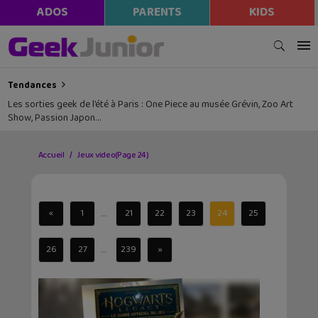
ADOS
PARENTS
KIDS
Tendances
Les sorties geek de l’été à Paris : One Piece au musée Grévin, Zoo Art
Show, Passion Japon…
Accueil
Jeux video
(Page 24)
...
«
1
21
22
23
24
25
...
26
27
239
»