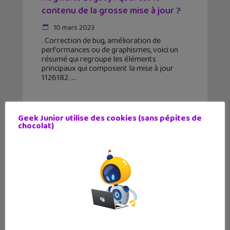
contenu de la grosse mise à jour ?
10 mars 2023
. Correction de bug, amélioration de
performances ou de graphismes, voici un
résumé qui regroupe les éléments
principaux qui composent la mise à jour
1126182.
Geek Junior utilise des cookies (sans pépites de
chocolat)