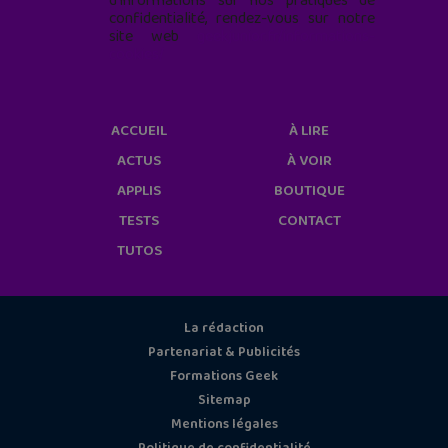
d'informations sur nos pratiques de
confidentialité, rendez-vous sur notre
site web
geekjunior.fr/informations-
cookies/
ACCUEIL
À LIRE
ACTUS
À VOIR
APPLIS
BOUTIQUE
TESTS
CONTACT
TUTOS
La rédaction
Partenariat & Publicités
Formations Geek
Sitemap
Mentions légales