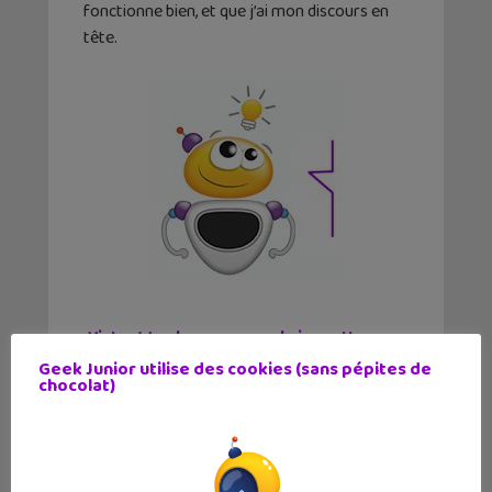
fonctionne bien, et que j’ai mon discours en
tête.
Victor Wembanyama sur la jaquette
mondiale de NBA 2K27 !
Geek Junior utilise des cookies (sans pépites de
chocolat)
Lecture d’été 2026 #7 : Ghost Pepper
(tome 1), un comics post-apocalyptique
par un auteur français