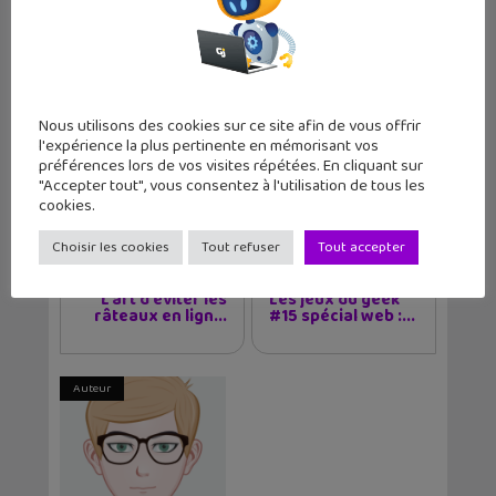
Les sorties geek de l’été à Paris : One
Piece au musée Grévin, Zoo Art Show,
Passion Japon…
Nous utilisons des cookies sur ce site afin de vous offrir
l'expérience la plus pertinente en mémorisant vos
préférences lors de vos visites répétées. En cliquant sur
"Accepter tout", vous consentez à l'utilisation de tous les
Tags
PC
Tuto
cookies.
Choisir les cookies
Tout refuser
Tout accepter
Article précédent
Article suivant
L’art d’éviter les
Les jeux du geek
râteaux en lign...
#15 spécial web :...
Auteur