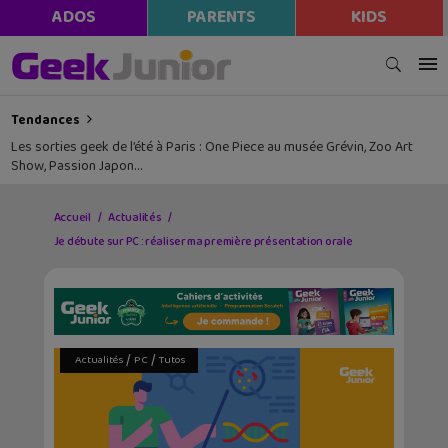
ADOS
PARENTS
KIDS
Tendances
Les sorties geek de l’été à Paris : One Piece au musée Grévin, Zoo Art
Show, Passion Japon…
Accueil
Actualités
Je débute sur PC : réaliser ma première présentation orale
/
/
Actualités
PC
Tutos