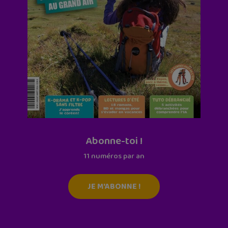
Abonne-toi !
11 numéros par an
JE M'ABONNE !