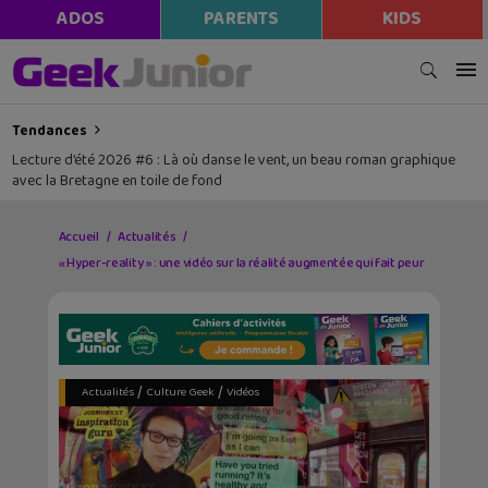
modal-check
ADOS
PARENTS
KIDS
Tendances
Lecture d’été 2026 #6 : Là où danse le vent, un beau roman graphique
avec la Bretagne en toile de fond
Accueil
Actualités
« Hyper-reality » : une vidéo sur la réalité augmentée qui fait peur
/
/
Actualités
Culture Geek
Vidéos