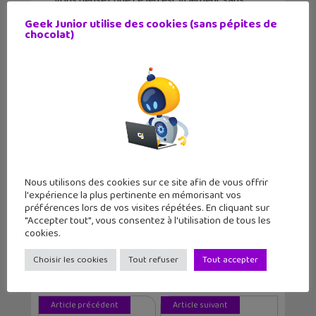
Vous pensez que ce jeu est vraiment sans
intérêt ? Pas de panique, Fortnite Battle
Geek Junior utilise des cookies (sans pépites de
Royale est avant tout destiné à un public
chocolat)
jeune, même si beaucoup d’adultes y
prennent aussi du plaisir. Le meilleur moyen
pour mieux comprendre la passion de votre
ado pour ce jeu est peut-être de lui
demander de
regarder une partie avec
lui
et qu’il vous explique pourquoi il aime y
jouer. Et pourquoi pas, il pourrait bien vous
convaincre de tenter une partie…
Nous utilisons des cookies sur ce site afin de vous offrir
l'expérience la plus pertinente en mémorisant vos
préférences lors de vos visites répétées. En cliquant sur
"Accepter tout", vous consentez à l'utilisation de tous les
Tags
cookies.
Epic Games
Fortnite Battle Royale
Choisir les cookies
Tout refuser
Tout accepter
Jeu Mobile
Jeu PC
Article précédent
Article suivant