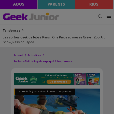
ADOS
PARENTS
KIDS
Tendances
Les sorties geek de l’été à Paris : One Piece au musée Grévin, Zoo Art
Show, Passion Japon…
Accueil
Actualités
Fortnite Battle Royale expliqué à tes parents
/
/
Actualités
Jeux video
Le coin des parents