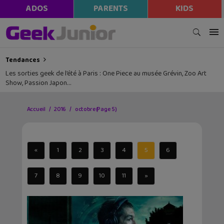
ADOS
PARENTS
KIDS
Tendances
Les sorties geek de l’été à Paris : One Piece au musée Grévin, Zoo Art
Show, Passion Japon…
Accueil
2016
octobre
(Page 5)
«
1
2
3
4
5
6
7
8
9
10
11
»