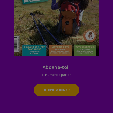
Abonne-toi !
11 numéros par an
JE M'ABONNE !