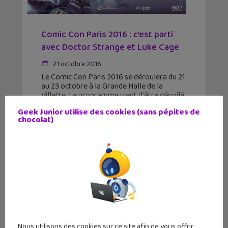
Comic Con Paris 2016 : c’est parti
avec Doctor Strange et Luke Cage
21 octobre 2016
Le Comic Con Paris 2016 se déroulera du 21
au 23 octobre à la Grande Halle de la
Villette. Le programme vient d'être dévoilé.
Et c'est du lourd ! Pour tous ceux qui ont la
Geek Junior utilise des cookies (sans pépites de
chance
chocolat)
Nous utilisons des cookies sur ce site afin de vous offrir