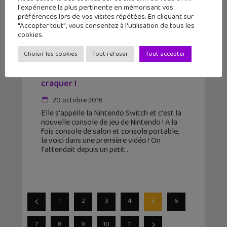
l'expérience la plus pertinente en mémorisant vos
préférences lors de vos visites répétées. En cliquant sur
"Accepter tout", vous consentez à l'utilisation de tous les
cookies.
Choisir les cookies
Tout refuser
Tout accepter
Nintendo Switch : la nouvelle
console Nintendo va te faire
craquer !
20 octobre 2016
Elle s'appelle la Nintendo Switch et c'est la
nouvelle console de jeu de Nintendo ! A la
fois console de salon et console portable,
la voici dans une première vidéo ! On
l'attendait depuis un petit
1
2
3
4
5
6
7
8
9
10
11