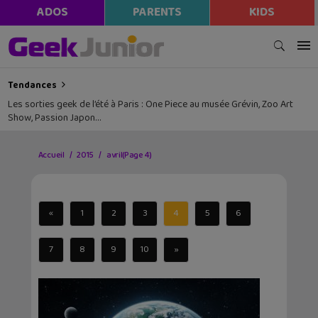
ADOS
PARENTS
KIDS
Tendances
Les sorties geek de l’été à Paris : One Piece au musée Grévin, Zoo Art
Show, Passion Japon…
Accueil
2015
avril
(Page 4)
«
1
2
3
4
5
6
7
8
9
10
»