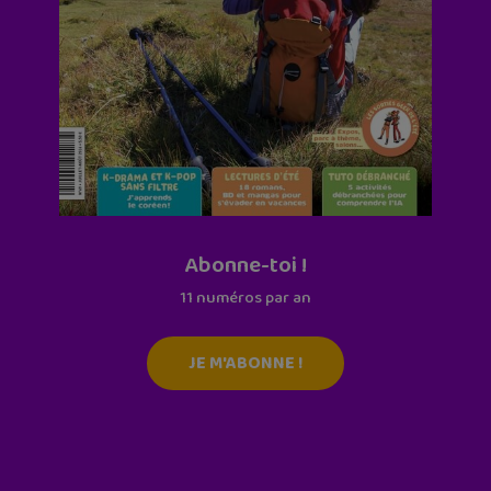
Abonne-toi !
11 numéros par an
JE M'ABONNE !