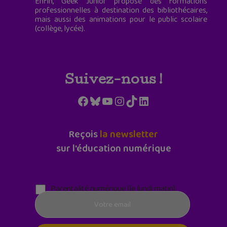
Enfin, Geek Junior propose des formations
professionnelles à destination des bibliothécaires,
mais aussi des animations pour le public scolaire
(collège, lycée).
Suivez-nous !
Facebook
Bluesky
YouTube
Instagram
TikTok
LinkedIn
Reçois
la newsletter
sur l'éducation numérique
Parentalité numérique (le lundi matin)