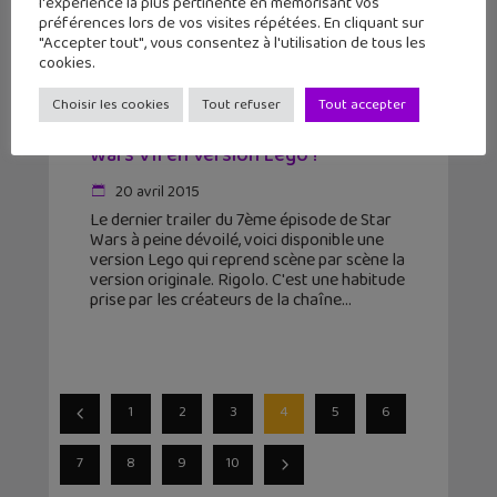
l'expérience la plus pertinente en mémorisant vos
préférences lors de vos visites répétées. En cliquant sur
"Accepter tout", vous consentez à l'utilisation de tous les
cookies.
Choisir les cookies
Tout refuser
Tout accepter
Découvre la bande-annonce de Star
Wars VII en version Lego !
20 avril 2015
Le dernier trailer du 7ème épisode de Star
Wars à peine dévoilé, voici disponible une
version Lego qui reprend scène par scène la
version originale. Rigolo. C'est une habitude
prise par les créateurs de la chaîne
1
2
3
4
5
6
7
8
9
10