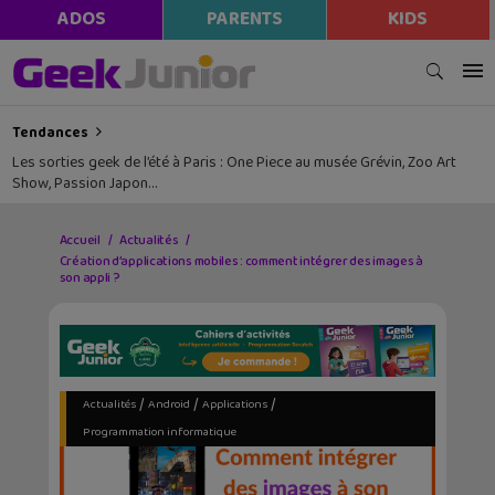
ADOS
PARENTS
KIDS
Tendances
Les sorties geek de l’été à Paris : One Piece au musée Grévin, Zoo Art
Show, Passion Japon…
Accueil
Actualités
Création d’applications mobiles : comment intégrer des images à
son appli ?
/
/
/
Actualités
Android
Applications
Programmation informatique