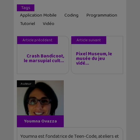
Tags
Application Mobile
Coding
Programmation
Tutoriel
Vidéo
Article précédent
Article suivant
Pixel Museum, le
Crash Bandicoot,
musée du jeu
le marsupial cult...
vidé...
Auteur
Youmna Ovazza
Youmna est fondatrice de Teen-Code, ateliers et