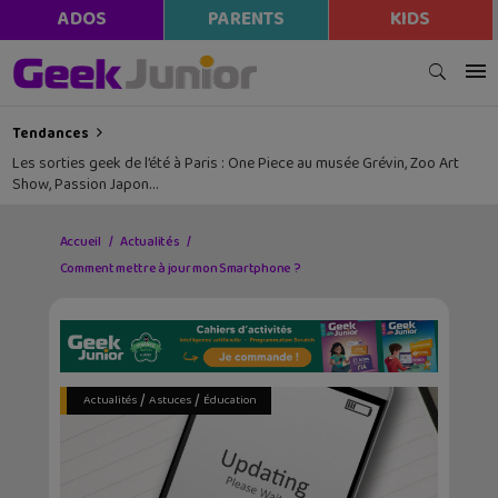
ADOS
PARENTS
KIDS
Tendances
Les sorties geek de l’été à Paris : One Piece au musée Grévin, Zoo Art
Show, Passion Japon…
Accueil
Actualités
Comment mettre à jour mon Smartphone ?
/
/
Actualités
Astuces
Éducation