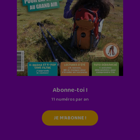
Abonne-toi !
11 numéros par an
JE M'ABONNE !