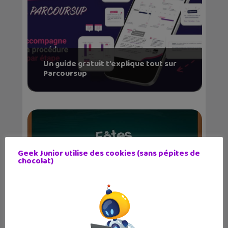
Un guide gratuit t’explique tout sur
Parcoursup
Geek Junior utilise des cookies (sans pépites de
chocolat)
Orthographe : 14 applications
mobiles pour amélior...