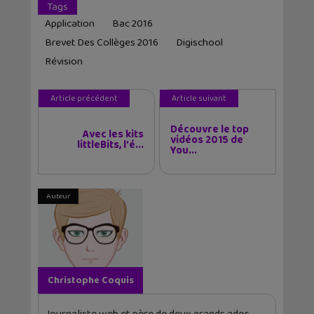
Tags
Application
Bac 2016
Brevet Des Collèges 2016
Digischool
Révision
Article précédent
Article suivant
Découvre le top
Avec les kits
vidéos 2015 de
littleBits, l'é...
You...
Auteur
Christophe Coquis