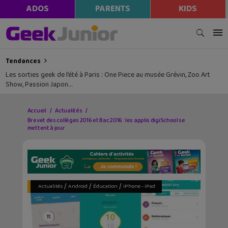
ADOS
PARENTS
KIDS
Tendances
Les sorties geek de l’été à Paris : One Piece au musée Grévin, Zoo Art
Show, Passion Japon…
Accueil
Actualités
Brevet des collèges 2016 et Bac 2016 : les applis digiSchool se
mettent à jour
/
/
/
Actualités
Android
Éducation
iPhone - iPad