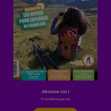
Abonne-toi !
11 numéros par an