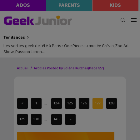
ADOS
PARENTS
KIDS
Tendances
Les sorties geek de l’été à Paris : One Piece au musée Grévin, Zoo Art
Show, Passion Japon…
Accueil
Articles Posted by Solène Kutzner
(Page 127)
...
«
1
124
125
126
127
128
...
129
130
145
»