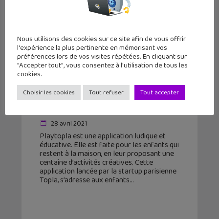
Nous utilisons des cookies sur ce site afin de vous offrir
l'expérience la plus pertinente en mémorisant vos
préférences lors de vos visites répétées. En cliquant sur
"Accepter tout", vous consentez à l'utilisation de tous les
cookies.
Playtopla, l’application pour
Choisir les cookies
Tout refuser
Tout accepter
apprendre en s’amusant et créer de
ses propres m...
28 avril 2021
Playtopla est une application ludique et
éducative. Elle est faite pour les enfants qui
restent à la maison, en leur proposant une
centaine d’activités créatives. Cette
application lancée par la startup parisienne
Topla, s’adresse aux enfants