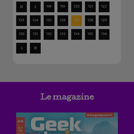
118
119
120
121
122
123
124
125
126
127
128
129
130
131
132
133
134
135
136
Le magazine