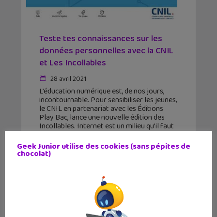
Teste tes connaissances sur les
données personnelles avec la CNIL
et Les Incollables
28 avril 2021
L’éducation numérique est, de nos jours,
incontournable. Pour sensibiliser les jeunes,
le CNIL en partenariat avec les Éditions
Play Bac, lance une nouvelle édition des
Incollables. Internet est un milieu qu’il faut
apprendre à connaitre pour
Geek Junior utilise des cookies (sans pépites de
chocolat)