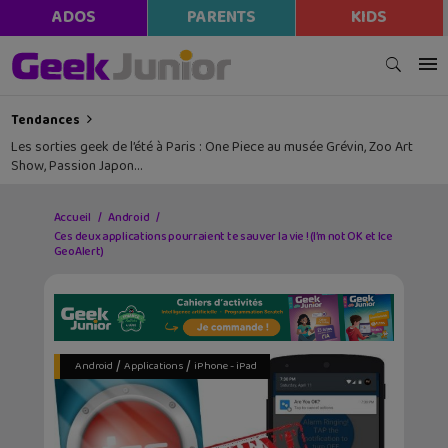
ADOS
PARENTS
KIDS
Tendances
Les sorties geek de l’été à Paris : One Piece au musée Grévin, Zoo Art
Show, Passion Japon…
Accueil
Android
Ces deux applications pourraient te sauver la vie ! (I’m not OK et Ice
GeoAlert)
/
/
Android
Applications
iPhone - iPad