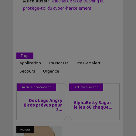
A lire aussi
:
Télécharge Stop Bashing et
protège-toi du cyber-harcèlement
Tags
Application
I'm Not OK
Ice GeoAlert
Secours
Urgence
Article précédent
Article suivant
Des Lego Angry
AlphaBetty Saga :
Birds prévus pour
le jeu où chaque...
2...
Auteur