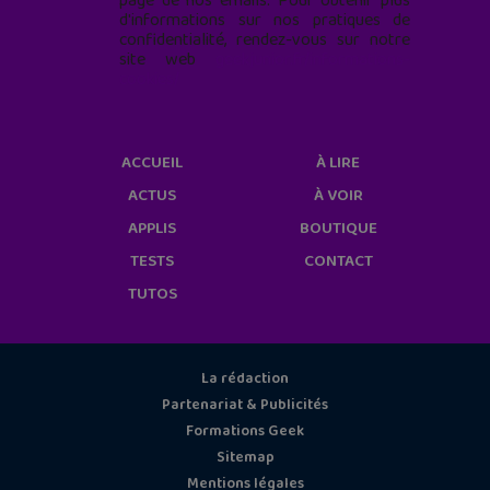
page de nos emails. Pour obtenir plus
d'informations sur nos pratiques de
confidentialité, rendez-vous sur notre
site web
geekjunior.fr/informations-
cookies/
ACCUEIL
À LIRE
ACTUS
À VOIR
APPLIS
BOUTIQUE
TESTS
CONTACT
TUTOS
La rédaction
Partenariat & Publicités
Formations Geek
Sitemap
Mentions légales