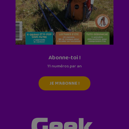
Abonne-toi !
11 numéros par an
JE M'ABONNE !