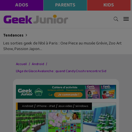
ADOS
PARENTS
KIDS
Tendances
Les sorties geek de l’été à Paris : One Piece au musée Grévin, Zoo Art
Show, Passion Japon…
Accueil
Android
L’Age de Glace Avalanche : quand Candy Crush rencontre Sid
/
/
/
Android
iPhone - iPad
Jeux video
Windows