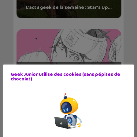
L’actu geek de la semaine : Star’s Up...
L’actu geek de la semaine : Tchikita,
Geek Junior utilise des cookies (sans pépites de
mBot,...
chocolat)