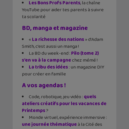
Les Bons Profs Parents
, la chaîne
YouTube pour aider tes parents à suivre
ta scolarité
BD, manga et magazine
«
La richesse des nations
» d’Adam
Smith, c’est aussi un manga !
La BD du week-end :
Pilo (tome 2)
s’en va à la campagne
chez mémé !
La tribu des idées
: un magazine DIY
pour créer en famille
A vos agendas !
Code, robotique, jeu vidéo :
quels
ateliers créatifs pour les vacances de
Printemps
?
Monde virtuel, expérience immersive :
une journée thématique
à la Cité des