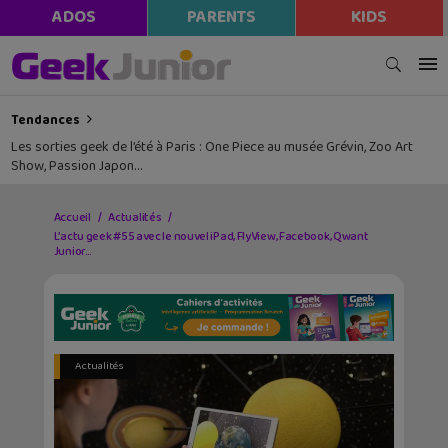
ADOS
PARENTS
KIDS
Tendances
Les sorties geek de l’été à Paris : One Piece au musée Grévin, Zoo Art
Show, Passion Japon…
Accueil
Actualités
L’actu geek #55 avec le nouvel iPad, FlyView, Facebook, Qwant
Junior…
Actualités