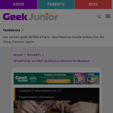
ADOS
PARENTS
KIDS
Tendances
Les sorties geek de l’été à Paris : One Piece au musée Grévin, Zoo Art
Show, Passion Japon…
Accueil
Actualités
ActivePuzzle : un robot-puzzle pour découvrir la robotique
/
/
Actualités
Maker Kids (DIY, 3D...)
Programmation informatique