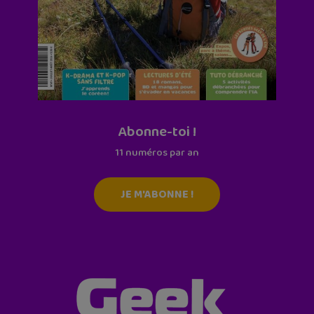
Abonne-toi !
11 numéros par an
JE M'ABONNE !