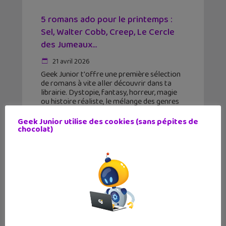
5 romans ado pour le printemps :
Sel, Walter Cobb, Creep, Le Cercle
des Jumeaux…
21 avril 2026
Geek Junior t'offre une première sélection
de romans à vite aller découvrir dans ta
librairie. Dystopie, fantasy, horreur, magie
ou histoire réaliste, le mélange des genres
n'attend que toi !
Geek Junior utilise des cookies (sans pépites de
chocolat)