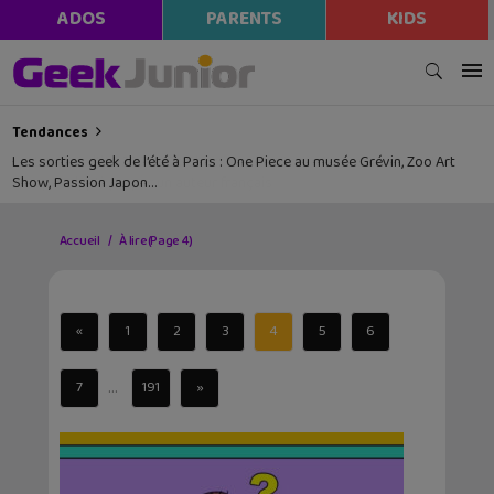
ADOS
PARENTS
KIDS
Tendances
Les sorties geek de l’été à Paris : One Piece au musée Grévin, Zoo Art
Show, Passion Japon…
Accueil
À lire
(Page 4)
«
1
2
3
4
5
6
...
7
191
»