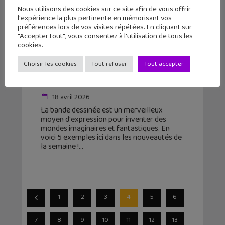
Nous utilisons des cookies sur ce site afin de vous offrir
l'expérience la plus pertinente en mémorisant vos
préférences lors de vos visites répétées. En cliquant sur
"Accepter tout", vous consentez à l'utilisation de tous les
cookies.
5 bandes dessinées à lire cette
Choisir les cookies
Tout refuser
Tout accepter
semaine #35 : Les seigneurs mages,
Lycornes, Le voyage de...
18 avril 2026
La bande dessinée est un merveilleux
moyen d'expression pour inventer des
mondes imaginaires et fantastiques. En
voici 5 exemples ici dans les nouveautés de
la semaine !
1
2
3
4
5
6
7
8
9
10
11
12
13