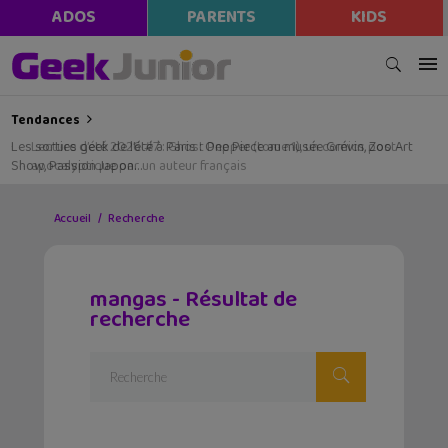
ADOS
PARENTS
KIDS
Tendances
Les sorties geek de l’été à Paris : One Piece au musée Grévin, Zoo Art
Show, Passion Japon…
Accueil
Recherche
mangas - Résultat de
recherche