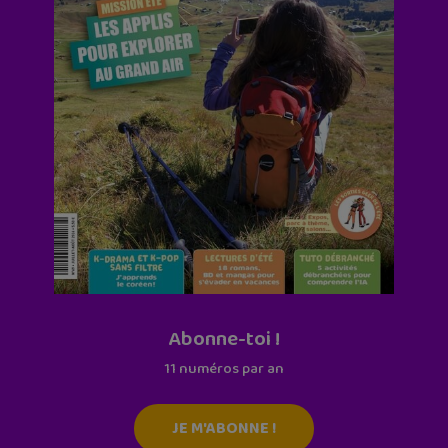
Abonne-toi !
11 numéros par an
JE M'ABONNE !