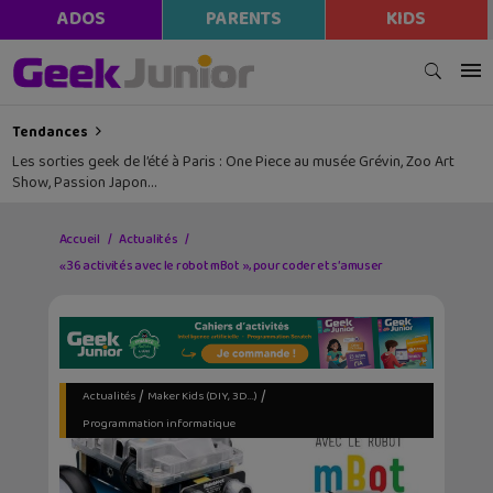
ADOS
PARENTS
KIDS
Tendances
Les sorties geek de l’été à Paris : One Piece au musée Grévin, Zoo Art
Show, Passion Japon…
Accueil
Actualités
« 36 activités avec le robot mBot », pour coder et s’amuser
/
/
Actualités
Maker Kids (DIY, 3D...)
Programmation informatique