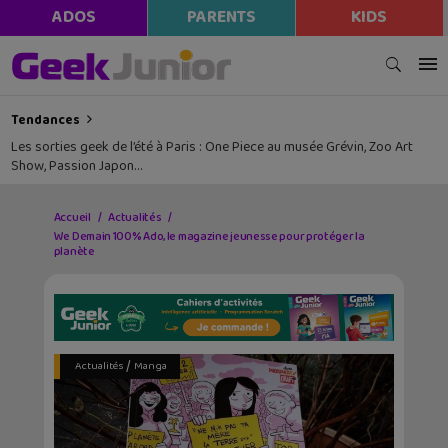
ADOS
PARENTS
KIDS
Tendances
Les sorties geek de l’été à Paris : One Piece au musée Grévin, Zoo Art
Show, Passion Japon…
Accueil
Actualités
We Demain 100% Ado, le magazine jeunesse pour protéger la
planète
/
Actualités
Manga