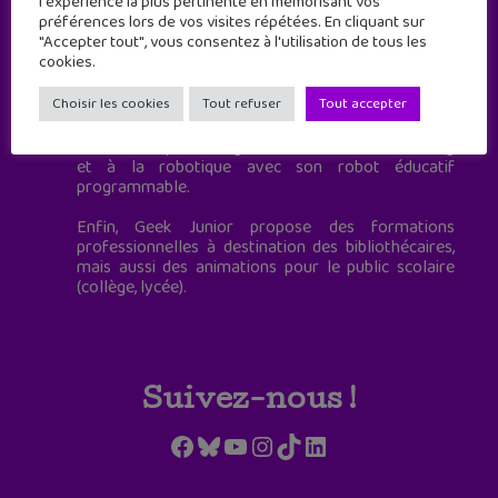
l'expérience la plus pertinente en mémorisant vos
les aider à mieux maîtriser leur vie numérique.
préférences lors de vos visites répétées. En cliquant sur
"Accepter tout", vous consentez à l'utilisation de tous les
Ce magazine de 32 pages, diffusé par abonnement, a
cookies.
pour objectif de développer la culture numérique
des 10-15 ans avec une approche pratique des
Choisir les cookies
Tout refuser
Tout accepter
outils.
Geek Junior permet également de s'initier au coding
et à la robotique avec son robot éducatif
programmable.
Enfin, Geek Junior propose des formations
professionnelles à destination des bibliothécaires,
mais aussi des animations pour le public scolaire
(collège, lycée).
Suivez-nous !
Facebook
Bluesky
YouTube
Instagram
TikTok
LinkedIn