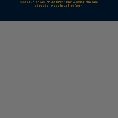
Geek Junior SAS - N° de CPPAP 0621W93953. Marque
déposée - Made in Gaillac (Tarn)