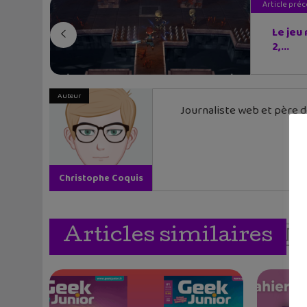
Article pré
Le jeu 
2,...
Auteur
Journaliste web et père de
Christophe Coquis
Articles similaires