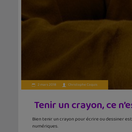
2 mars 2018
Christophe Coquis
Tenir un crayon, ce n’
Bien tenir un crayon pour écrire ou dessiner es
numériques.