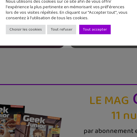
Nous utilisons des cookies sur ce site afin de vous offrir
l'expérience la plus pertinente en mémorisant vos préférences
lors de vos visites répétées. En cliquant sur "Accepter tout", vous
consentez à l'utilisation de tous les cookies.
Certification Pix pou
ahiers d’activités
les collégiens : c’est 
Choisir les cookies
Tout refuser
Tout accepter
Junior sur l&rs...
m...
LE MAG
11 n
par abonnement e