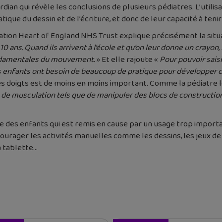
ardian qui révèle les conclusions de plusieurs pédiatres. L’utili
ique du dessin et de l’écriture, et donc de leur capacité à teni
ation Heart of England NHS Trust explique précisément la situa
a 10 ans. Quand ils arrivent à l’école et qu’on leur donne un crayon,
ondamentales du mouvement.
» Et elle rajoute «
Pour pouvoir saisi
es enfants ont besoin de beaucoup de pratique pour développer
s doigts est de moins en moins important. Comme la pédiatre le
 de musculation tels que de manipuler des blocs de construction,
ne des enfants qui est remis en cause par un usage trop importa
courager les activités manuelles comme les dessins, les jeux d
la tablette…