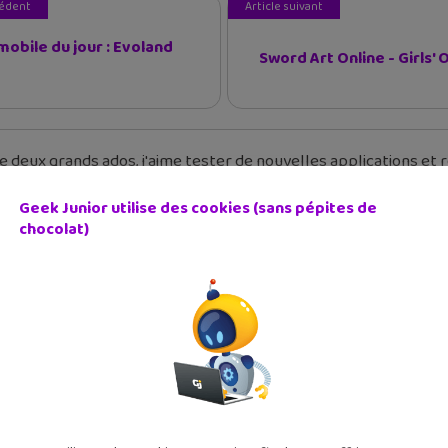
cédent
Article suivant
mobile du jour : Evoland
Sword Art Online - Girls' O
 deux grands ados, j'aime tester de nouvelles applications et re
Geek Junior utilise des cookies (sans pépites de
chocolat)