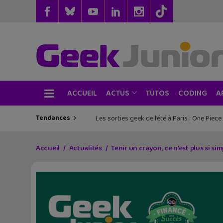
ACCUEIL
TUTOS
CODING
ACTUS
A
Tendances
Les sorties geek de l’été à Paris : One Pie
Accueil
Actualités
Tenir un crayon, ce n’est plus si s