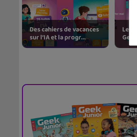
Des cahiers de vacances
Les c
sur l’IA et la progr...
Geek 