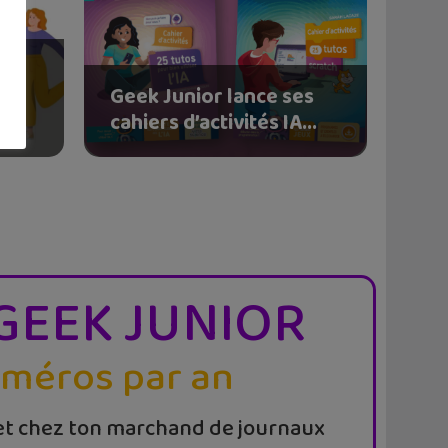
r
le
Geek Junior lance ses
cahiers d’activités IA...
GEEK JUNIOR
uméros par an
t chez ton marchand de journaux