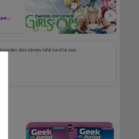
pe...
garder des séries télé tard le soir.