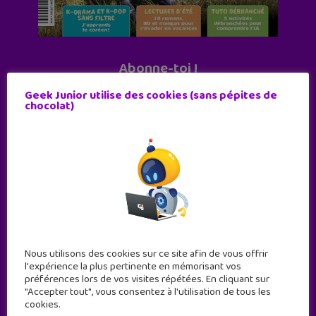
Abonne-toi !
11 numéros par an
Geek Junior utilise des cookies (sans pépites de
chocolat)
JE M'ABONNE !
Nous utilisons des cookies sur ce site afin de vous offrir
l'expérience la plus pertinente en mémorisant vos
préférences lors de vos visites répétées. En cliquant sur
"Accepter tout", vous consentez à l'utilisation de tous les
cookies.