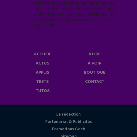
moment en cliquant sur le lien en bas de
page de nos emails. Pour obtenir plus
d'informations sur nos pratiques de
confidentialité, rendez-vous sur notre
site web
geekjunior.fr/informations-
cookies/
ACCUEIL
À LIRE
ACTUS
À VOIR
APPLIS
BOUTIQUE
TESTS
CONTACT
TUTOS
La rédaction
Partenariat & Publicités
Formations Geek
Sitemap