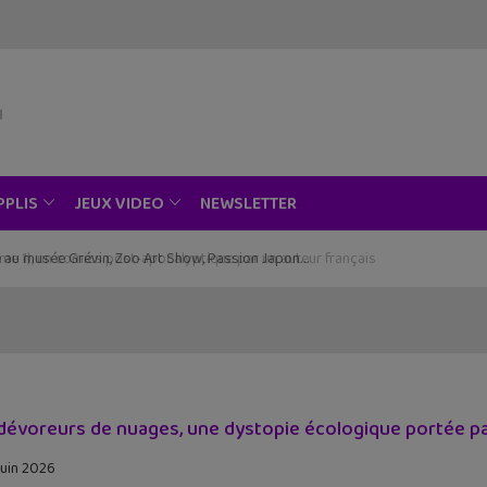
NEWSLETTER
PPLIS
JEUX VIDEO
ce au musée Grévin, Zoo Art Show, Passion Japon…
dévoreurs de nuages, une dystopie écologique portée par
juin 2026