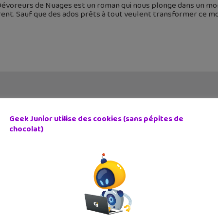
Dévoreurs de Nuages est un roman qui nous plonge dans un mon
ent. Sauf que des ados prêts à tout veulent transformer ce 
Geek Junior utilise des cookies (sans pépites de
chocolat)