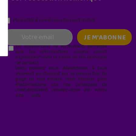
Parentalité numérique (le lundi matin)
En soumettant ce formulaire, j’accepte
que les informations saisies soient
exploitées* dans le cadre de ma demande
de contact.
Vous pouvez vous désabonner à tout
moment en cliquant sur le lien en bas de
page de nos emails. Pour obtenir plus
d'informations sur nos pratiques de
confidentialité, rendez-vous sur notre
site web
geekjunior.fr/informations-
cookies/