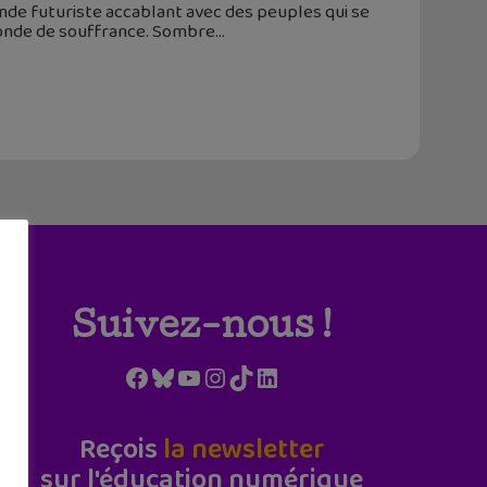
de futuriste accablant avec des peuples qui se
monde de souffrance. Sombre
Suivez-nous !
Facebook
Bluesky
YouTube
Instagram
TikTok
LinkedIn
Reçois
la newsletter
sur l'éducation numérique