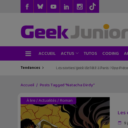
ACCUEIL
TUTOS
CODING
ACTUS
A
Tendances
Les sorties geek de l’été à Paris : One Pie
Accueil
Posts Tagged "Natacha Dirdy"
À lire
/
Actualités
/
Roman
Les 
9 