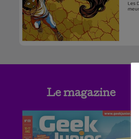
Les 
meur
Le magazine