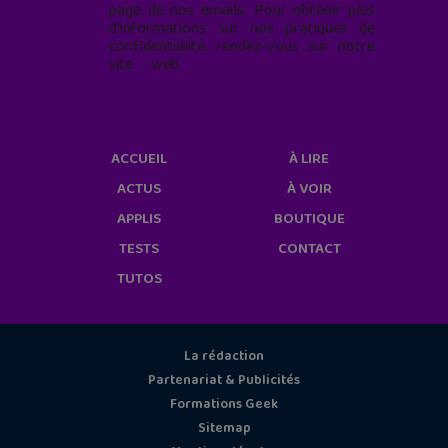
page de nos emails. Pour obtenir plus
d'informations sur nos pratiques de
confidentialité, rendez-vous sur notre
site web
geekjunior.fr/informations-
cookies/
ACCUEIL
À LIRE
ACTUS
À VOIR
APPLIS
BOUTIQUE
TESTS
CONTACT
TUTOS
La rédaction
Partenariat & Publicités
Formations Geek
Sitemap