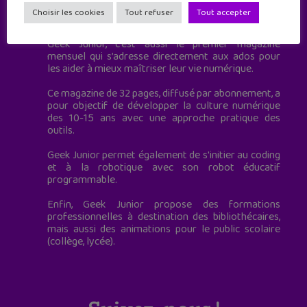
Geek Junior est le premier site de culture numérique
Choisir les cookies
Tout refuser
Tout accepter
à destination des adolescents.
Geek Junior, c’est aussi le premier magazine
mensuel qui s’adresse directement aux ados pour
les aider à mieux maîtriser leur vie numérique.
Ce magazine de 32 pages, diffusé par abonnement, a
pour objectif de développer la culture numérique
des 10-15 ans avec une approche pratique des
outils.
Geek Junior permet également de s'initier au coding
et à la robotique avec son robot éducatif
programmable.
Enfin, Geek Junior propose des formations
professionnelles à destination des bibliothécaires,
mais aussi des animations pour le public scolaire
(collège, lycée).