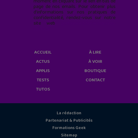
moment en cliquant sur le lien en bas de
page de nos emails. Pour obtenir plus
d'informations sur nos pratiques de
confidentialité, rendez-vous sur notre
site web
geekjunior.fr/informations-
cookies/
ACCUEIL
À LIRE
ACTUS
À VOIR
APPLIS
BOUTIQUE
TESTS
CONTACT
TUTOS
La rédaction
Partenariat & Publicités
Formations Geek
Sitemap