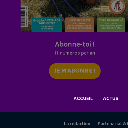
Abonne-toi !
11 numéros par an
JE M'ABONNE !
ACCUEIL
ACTUS
La rédaction
Partenariat & 