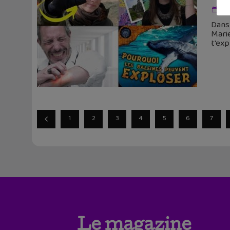
9 
Dans
Marie
t'exp
1
2
3
4
5
6
7
Le magazine