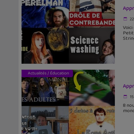
Appr
22
Voici
Petit
Strin
Actualités
/
Éducation
Appr
15
8 no
monde