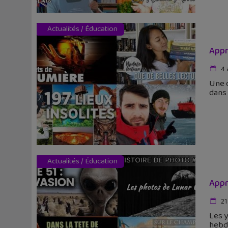
Actualités
/
Éducation
Appr
4 
Une d
dans 
Actualités
/
Éducation
Appr
21 
Les y
hebd