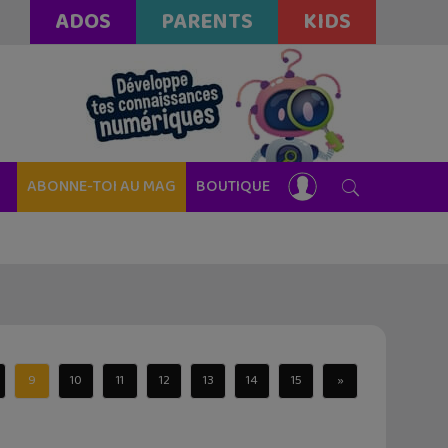
ADOS
PARENTS
KIDS
ABONNE-TOI AU MAG
BOUTIQUE
9
10
11
12
13
14
15
»