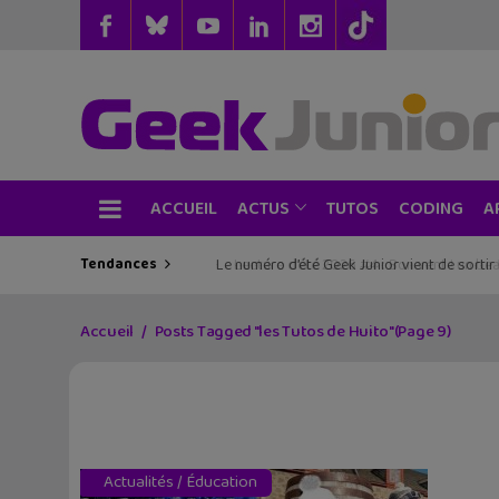
ACCUEIL
TUTOS
CODING
ACTUS
A
Tendances
Lecture d’été 2026 #4 : Bon vent ! un beau 
Accueil
Posts Tagged "les Tutos de Huito"
(Page 9)
Actualités
/
Éducation