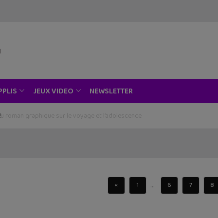
NEWSLETTER
PPLIS
JEUX VIDEO
roman graphique sur le voyage et l’adolescence
...
«
1
6
7
8