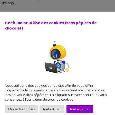
 Biology,
Geek Junior utilise des cookies (sans pépites de
chocolat)
endre avec YouTube #134 : Nota Bene, Scienticfiz, Heliox
 juin 2019
 semaine, dans notre sélection de 8 vidéos trouvées sur YouTube
let des T-shirts ! Cette semaine, nous avons sélectionné pour v
Nous utilisons des cookies sur ce site afin de vous offrir
l'expérience la plus pertinente en mémorisant vos préférences
lors de vos visites répétées. En cliquant sur "Accepter tout", vous
consentez à l'utilisation de tous les cookies.
Choisir les cookies
Tout refuser
Tout accepter
endre avec YouTube #132 : Monsieur Phi, Marie Wild, Melvak