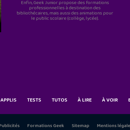
Enfin, Geek Junior propose des formations
professionnelles à destination des
bibliothécaires, mais aussi des animations pour
le public scolaire (collège, lycée).
APPLIS
TESTS
TUTOS
À LIRE
À VOIR
Publicités
Formations Geek
Sitemap
Mentions légal