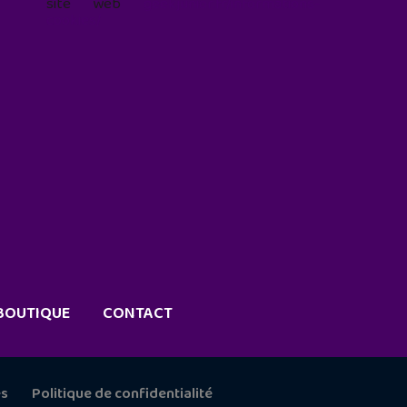
site web
geekjunior.fr/informations-
cookies/
BOUTIQUE
CONTACT
es
Politique de confidentialité