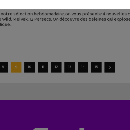
juin 2019
 notre sélection hebdomadaire, on vous présente 4 nouvelles c
 Wild, Melvak, 12 Parsecs. On découvre des baleines qui explos
lique
8
9
10
11
12
13
14
15