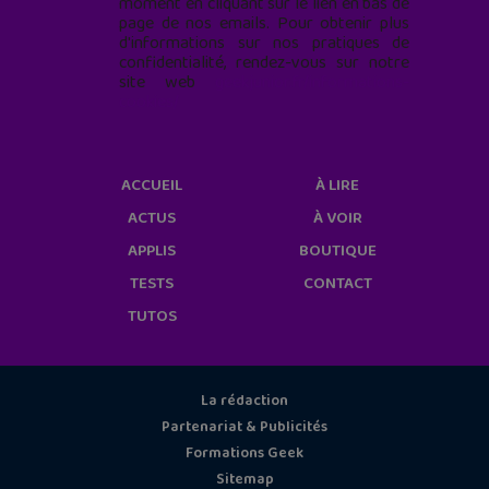
moment en cliquant sur le lien en bas de
page de nos emails. Pour obtenir plus
d'informations sur nos pratiques de
confidentialité, rendez-vous sur notre
site web
geekjunior.fr/informations-
cookies/
ACCUEIL
À LIRE
ACTUS
À VOIR
APPLIS
BOUTIQUE
TESTS
CONTACT
TUTOS
La rédaction
Partenariat & Publicités
Formations Geek
Sitemap