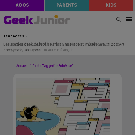
ADOS
PARENTS
KIDS
Tendances
Les sorties geek de l’été à Paris : One Piece au musée Grévin, Zoo Art
Show, Passion Japon…
Accueil
Posts Tagged "infobésité"