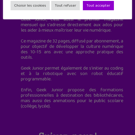
Geek Junior est le premier site de culture numérique
Choisir les cookies
Tout refuser
Tout accepter
à destination des adolescents.
Geek Junior, c’est aussi le premier magazine
mensuel qui s’adresse directement aux ados pour
les aider à mieux maîtriser leur vie numérique.
Ce magazine de 32 pages, diffusé par abonnement, a
pour objectif de développer la culture numérique
des 10-15 ans avec une approche pratique des
outils.
Geek Junior permet également de s'initier au coding
et à la robotique avec son robot éducatif
programmable.
Enfin, Geek Junior propose des formations
professionnelles à destination des bibliothécaires,
mais aussi des animations pour le public scolaire
(collège, lycée).