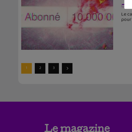
6 
Le ca
pour 
1
2
3
Le magazine