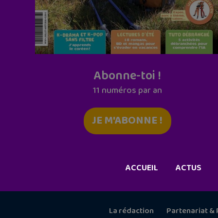
Abonne-toi !
11 numéros par an
JE M'ABONNE !
ACCUEIL
ACTUS
La rédaction
Partenariat & 