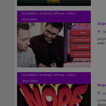
Actualités
/
Android
/
iPhone - iPad
/
Jeux video
Nope
19
Le pr
avec 
Actualités
/
Android
/
iPhone - iPad
/
Jeux video
Nope
22
Le Yo
dispo