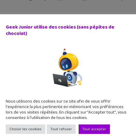
Geek Junior utilise des cookies (sans pépites de
chocolat)
tu geek de la semaine : Cyprien, Scratch, CodinGame, Kok
 décembre 2016
 les articles de la semaine avec au menu des idées cadeaux pour 
rammation informatique pour tous les niveaux. Notre coup de
Nous utilisons des cookies sur ce site afin de vous offrir
l'expérience la plus pertinente en mémorisant vos préférences
lors de vos visites répétées. En cliquant sur "Accepter tout", vous
consentez à l'utilisation de tous les cookies.
Choisir les cookies
Tout refuser
Tout accepter
ien, le roi de YouTube en France avec 10 millions d’abonn