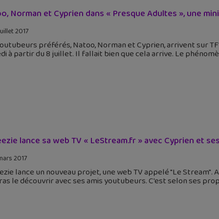
o, Norman et Cyprien dans « Presque Adultes », une mini
uillet 2017
outubeurs préférés, Natoo, Norman et Cyprien, arrivent sur TF1
i à partir du 8 juillet. Il fallait bien que cela arrive. Le ph
ezie lance sa web TV « LeStream.fr » avec Cyprien et se
mars 2017
zie lance un nouveau projet, une web TV appelé "Le Stream". A 
as le découvrir avec ses amis youtubeurs. C'est selon ses prop