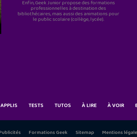
Enfin, Geek Junior propose des formations
professionnelles à destination des
bibliothécaires, mais aussi des animations pour
le public scolaire (collège, lycée).
APPLIS
TESTS
TUTOS
À LIRE
À VOIR
Publicités
Formations Geek
Sitemap
Mentions légal