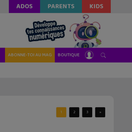
ADOS
PARENTS
KIDS
ABONNE-TOI AU MAG
BOUTIQUE
1
2
3
»