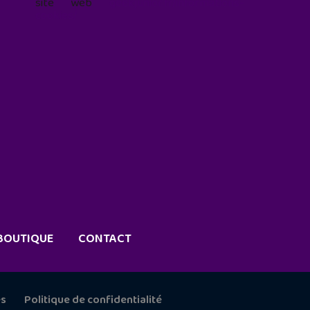
site web
geekjunior.fr/informations-
cookies/
BOUTIQUE
CONTACT
es
Politique de confidentialité