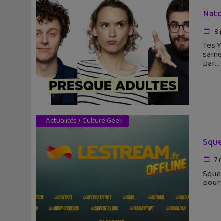
Nato
8 j
Tes Y
samed
par
Actualités
/
Culture Geek
Sque
7 
Squee
pourr