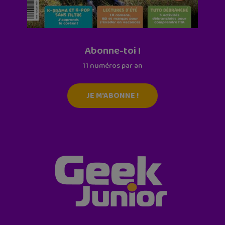
Abonne-toi !
11 numéros par an
JE M'ABONNE !