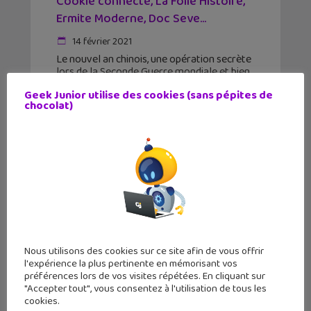
Cookie connecté, La Folle Histoire,
Ermite Moderne, Doc Seve...
14 février 2021
Le nouvel an chinois, une opération secrète
lors de la Seconde Guerre mondiale et bien
d'autres vidéos pour apprendre et
Geek Junior utilise des cookies (sans pépites de
découvrir ! Nous avons sélectionné pour
chocolat)
vous cette semaine des vidéos des chaînes
Cookie connecté, La
Nous utilisons des cookies sur ce site afin de vous offrir
l'expérience la plus pertinente en mémorisant vos
préférences lors de vos visites répétées. En cliquant sur
"Accepter tout", vous consentez à l'utilisation de tous les
cookies.