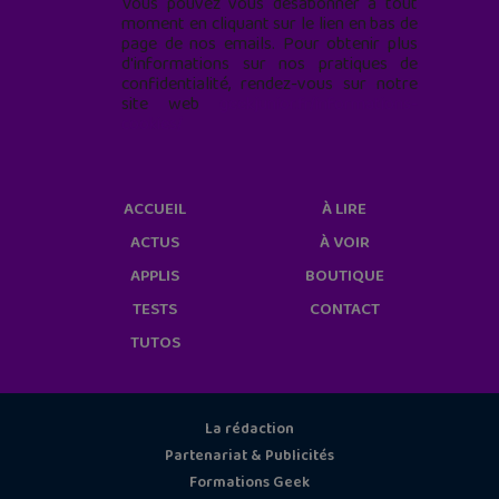
Vous pouvez vous désabonner à tout
moment en cliquant sur le lien en bas de
page de nos emails. Pour obtenir plus
d'informations sur nos pratiques de
confidentialité, rendez-vous sur notre
site web
geekjunior.fr/informations-
cookies/
ACCUEIL
À LIRE
ACTUS
À VOIR
APPLIS
BOUTIQUE
TESTS
CONTACT
TUTOS
La rédaction
Partenariat & Publicités
Formations Geek