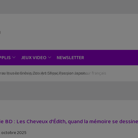
NEWSLETTER
PPLIS
JEUX VIDEO
ce au musée Grévin, Zoo Art Show, Passion Japon…
ie BD : Les Cheveux d’Édith, quand la mémoire se dessin
 octobre 2025