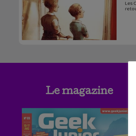
Les C
reto
Le magazine