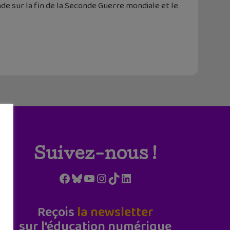
e sur la fin de la Seconde Guerre mondiale et le
Suivez-nous !
Facebook
Bluesky
YouTube
Instagram
TikTok
LinkedIn
Reçois
la newsletter
sur l'éducation numérique