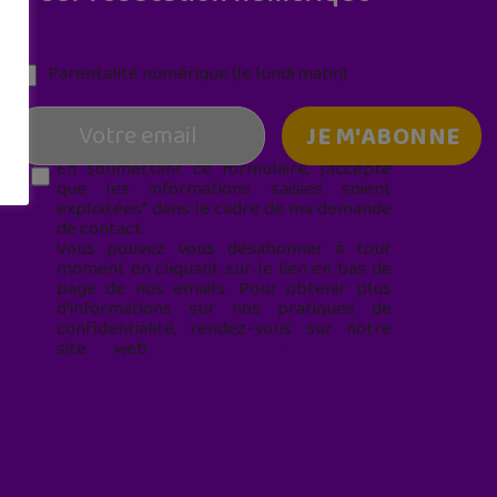
Parentalité numérique (le lundi matin)
En soumettant ce formulaire, j’accepte
que les informations saisies soient
exploitées* dans le cadre de ma demande
de contact.
Vous pouvez vous désabonner à tout
moment en cliquant sur le lien en bas de
page de nos emails. Pour obtenir plus
d'informations sur nos pratiques de
confidentialité, rendez-vous sur notre
site web
geekjunior.fr/informations-
cookies/