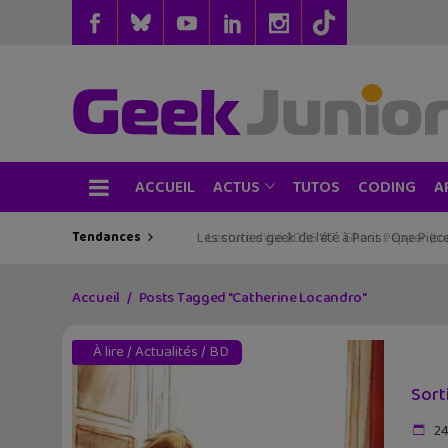
ACCUEIL
TUTOS
CODING
ACTUS
A
Tendances
Les sorties geek de l’été à Paris : One Pie
Accueil
Posts Tagged "Catherine Locandro"
À lire
/
Actualités
/
BD
Sort
24