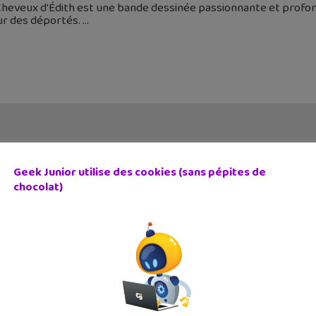
heveux d'Édith est une bande dessinée passionnante et profond
ur des déportés.
Geek Junior utilise des cookies (sans pépites de
chocolat)