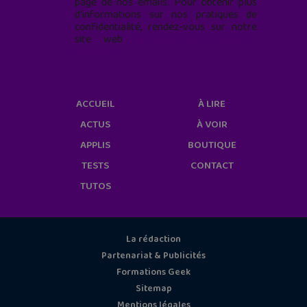
page de nos emails. Pour obtenir plus
d'informations sur nos pratiques de
confidentialité, rendez-vous sur notre
site web
geekjunior.fr/informations-
cookies/
ACCUEIL
À LIRE
ACTUS
À VOIR
APPLIS
BOUTIQUE
TESTS
CONTACT
TUTOS
La rédaction
Partenariat & Publicités
Formations Geek
Sitemap
Mentions légales