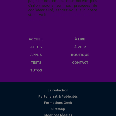
page de nos emails. Pour obtenir plus
d'informations sur nos pratiques de
confidentialité, rendez-vous sur notre
site web
geekjunior.fr/informations-
cookies/
ACCUEIL
À LIRE
ACTUS
À VOIR
APPLIS
BOUTIQUE
TESTS
CONTACT
TUTOS
La rédaction
Partenariat & Publicités
Formations Geek
Sitemap
Mentions légales