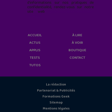
d'informations sur nos pratiques de
confidentialité, rendez-vous sur notre
site web
geekjunior.fr/informations-
cookies/
ACCUEIL
À LIRE
ACTUS
À VOIR
APPLIS
BOUTIQUE
TESTS
CONTACT
TUTOS
La rédaction
Partenariat & Publicités
Formations Geek
Sitemap
Mentions légales