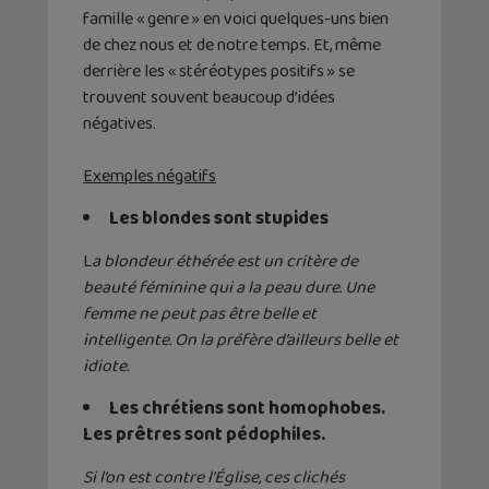
famille « genre » en voici quelques-uns bien
de chez nous et de notre temps. Et, même
derrière les « stéréotypes positifs » se
trouvent souvent beaucoup d’idées
négatives.
Exemples
négatifs
Les blondes sont stupides
L
a blondeur éthérée est un critère de
beauté féminine qui a la peau dure. Une
femme ne peut pas être belle et
intelligente. On la préfère d’ailleurs belle et
idiote.
Les chrétiens sont homophobes.
Les prêt
r
es sont pédophiles.
Si
l’
on est
contre l’
É
glise, c
es clichés