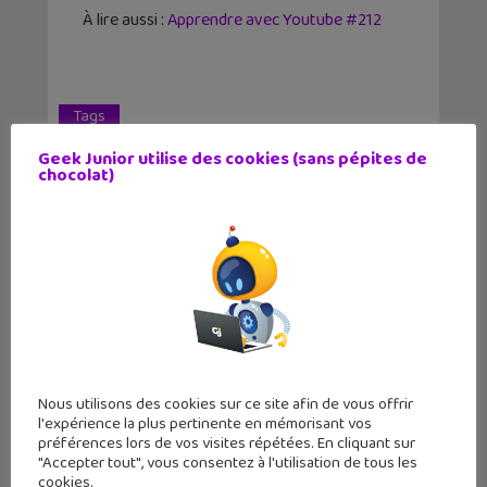
À lire aussi :
Apprendre avec Youtube #212
Tags
Éducation
INA
Savoir*Devenir
Geek Junior utilise des cookies (sans pépites de
Stéréotypes
chocolat)
Article précédent
Article suivant
PES 2022 : une
Les sorties
version démo bêta
mangas/animés :
o...
My Her...
Auteur
Nous utilisons des cookies sur ce site afin de vous offrir
l'expérience la plus pertinente en mémorisant vos
préférences lors de vos visites répétées. En cliquant sur
"Accepter tout", vous consentez à l'utilisation de tous les
cookies.