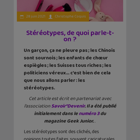
28 juin 2021
Christophe Coquis
Stéréotypes, de quoi parle-t-
on ?
Un garçon, ça ne pleure pas ; les Chinois
sont sournois ; les enfants de chœur
espiègles ; les Suisses tous riches ; les
politiciens véreux… c’est bien de cela
que nous allons parler : les
stéréotypes.
Cet article est écrit en partenariat avec
l’association
Savoir*Devenir
. Il a été publié
initialement dans le
numéro 3
du
magazine Geek Junior.
.
Les stéréotypes sont des clichés, des
opinions toutes faites, souvent caricaturales