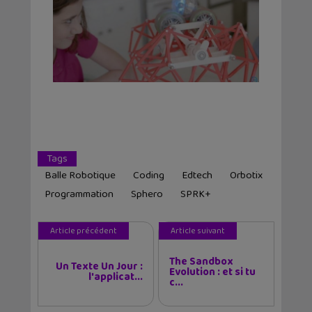
Tags
Balle Robotique
Coding
Edtech
Orbotix
Programmation
Sphero
SPRK+
Article précédent
Article suivant
The Sandbox
Un Texte Un Jour :
Evolution : et si tu
l'applicat...
c...