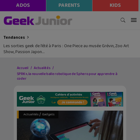
ADOS
PARENTS
KIDS
Tendances
Les sorties geek de l’été à Paris : One Piece au musée Grévin, Zoo Art
Show, Passion Japon…
Accueil
Actualités
SPRK+, la nouvelle balle robotique de Sphero pour apprendre à
coder
/
Actualités
Gadgets