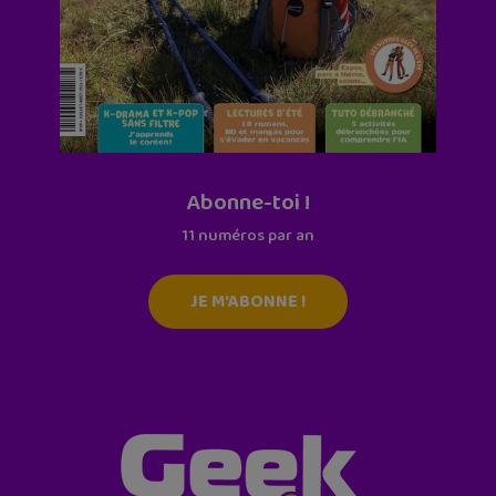
Abonne-toi !
11 numéros par an
JE M'ABONNE !