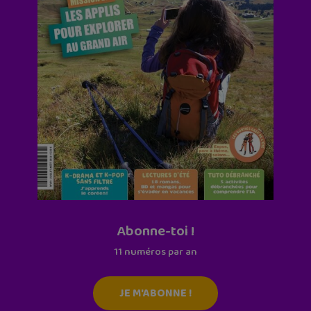
Abonne-toi !
11 numéros par an
JE M'ABONNE !