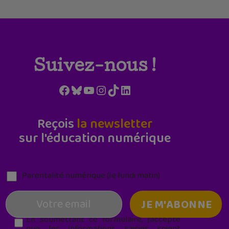
Suivez-nous !
Facebook
Bluesky
YouTube
Instagram
TikTok
LinkedIn
Reçois
la newsletter
sur l'éducation numérique
Parentalité numérique (le lundi matin)
En soumettant ce formulaire, j’accepte
que les informations saisies soient