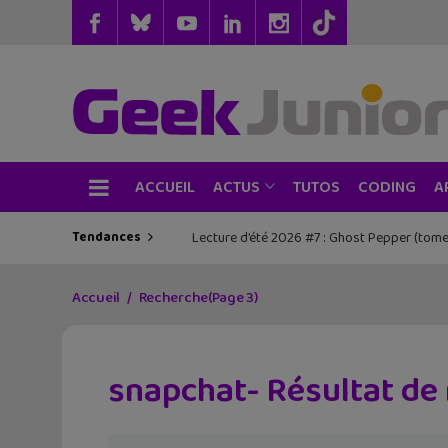
ACCUEIL
TUTOS
CODING
ACTUS
A
Tendances
Lecture d’été 2026 #7 : Ghost Pepper (tome
Les sorties geek de l’été à Paris : One 
Accueil
Recherche
(Page 3)
snapchat- Résultat de