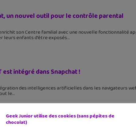
, un nouvel outil pour le contrôle parental
nrichit son Centre familial avec une nouvelle fonctionnalité a
r leurs enfants d’être exposés
 est intégré dans Snapchat !
tégration des intelligences artificielles dans les navigateurs 
out le
Geek Junior utilise des cookies (sans pépites de
chocolat)
tés Snapchat : recommandations et synchronis
023