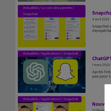
Actualités
/
Le coin des parents
/
Snapchat
Snapchat
4 avril 2023
Snapchat e
d’empêche
Actualités
/
Applications
/
Snapchat
ChatGPT
1 mars 2023
Après l’in
pas pour t
Actualités
/
Applications
/
Snapchat
Nouveau
23 février 2