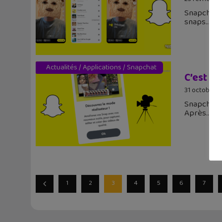
Snapchat v
snaps.
Actualités
/
Applications
/
Snapchat
C’est qu
31 octobre 
Snapchat l
Après
1
2
3
4
5
6
7