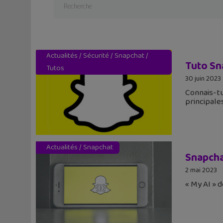
Actualités
/
Sécurité
/
Snapchat
/
Tuto Sn
Tutos
30 juin 2023
Connais-tu
principale
Actualités
/
Snapchat
Snapchat
2 mai 2023
« My AI » d