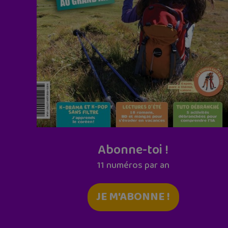
Abonne-toi !
11 numéros par an
JE M'ABONNE !