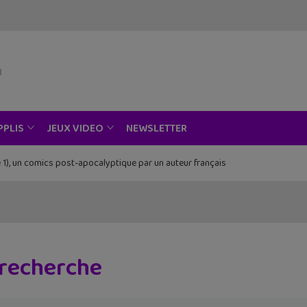
NEWSLETTER
PPLIS
JEUX VIDEO
 1), un comics post-apocalyptique par un auteur français
Piece au musée Grévin, Zoo Art Show, Passion Japon…
 recherche