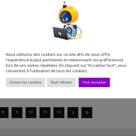
ient d’annoncer l’arrivée de deux nouveaux outils de création po
oi le Mode Réalisateur sur Snapchat ?
Nous utilisons des cookies sur ce site afin de vous offrir
2022
l'expérience la plus pertinente en mémorisant vos préférences
ance sans arrêt de nouveaux outils pour permettre à ses utilisat
lors de vos visites répétées. En cliquant sur "Accepter tout", vous
consentez à l'utilisation de tous les cookies.
Choisir les cookies
Tout refuser
Tout accepter
8
9
10
11
12