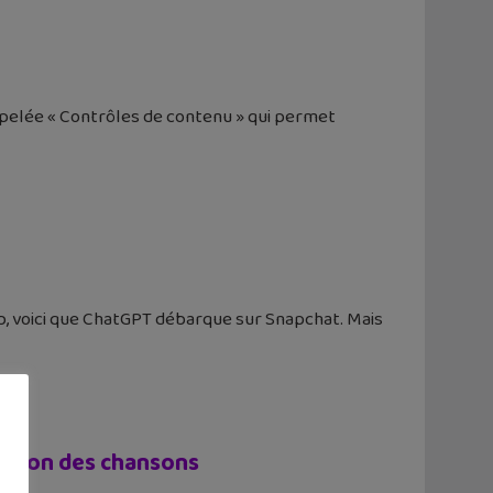
ppelée « Contrôles de contenu » qui permet
web, voici que ChatGPT débarque sur Snapchat. Mais
ation des chansons